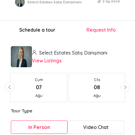
2 ay önce
Select Estates Satış Danışmanı
Schedule a tour
Request Info
Select Estates Satış Danışmanı
View Listings
Cum
Cts
07
08
Ağu
Ağu
Tour Type
In Person
Video Chat