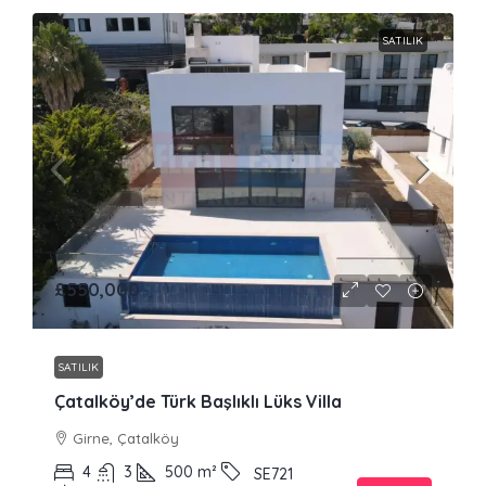
SATILIK
£550,000
SATILIK
Çatalköy’de Türk Başlıklı Lüks Villa
Girne, Çatalköy
4
3
500
m²
SE721