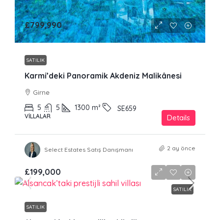
£799,990
SATILIK
Karmi’deki Panoramik Akdeniz Malikânesi
Girne
5
5
1300
m²
SE659
VILLALAR
Details
2 ay önce
Select Estates Satış Danışmanı
£199,000
SATILIK
SATILIK