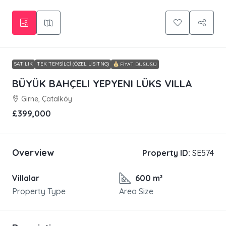
SATILIK
TEK TEMSILCI (ÖZEL LISITNG)
FIYAT DÜŞÜŞÜ
BÜYÜK BAHÇELI YEPYENI LÜKS VILLA
Girne, Çatalköy
£399,000
Overview
Property ID:
SE574
Villalar
600 m²
Property Type
Area Size