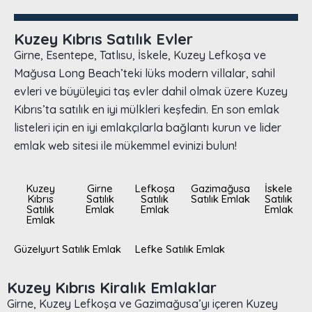
Kuzey Kıbrıs Satılık Evler
Girne, Esentepe, Tatlısu, İskele, Kuzey Lefkoşa ve
Mağusa Long Beach’teki lüks modern villalar, sahil
evleri ve büyüleyici taş evler dahil olmak üzere Kuzey
Kıbrıs’ta satılık en iyi mülkleri keşfedin. En son emlak
listeleri için en iyi emlakçılarla bağlantı kurun ve lider
emlak web sitesi ile mükemmel evinizi bulun!
Kuzey
Girne
Lefkoşa
Gazimağusa
İskele
Kıbrıs
Satılık
Satılık
Satılık Emlak
Satılık
Satılık
Emlak
Emlak
Emlak
Emlak
Güzelyurt Satılık Emlak
Lefke Satılık Emlak
Kuzey Kıbrıs Kiralık Emlaklar
Girne, Kuzey Lefkoşa ve Gazimağusa’yı içeren Kuzey