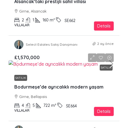
Alsancak’taki prestijli sahil villası
Girne, Alsancak
2
1
160
m²
SE662
VILLALAR
Details
2 ay önce
Select Estates Satış Danışmanı
£1,570,000
SATILIK
SATILIK
Bodurmeşe’de ayrıcalıklı modern yaşam
Girne, Bellapais
4
5
722
m²
SE664
VILLALAR
Details