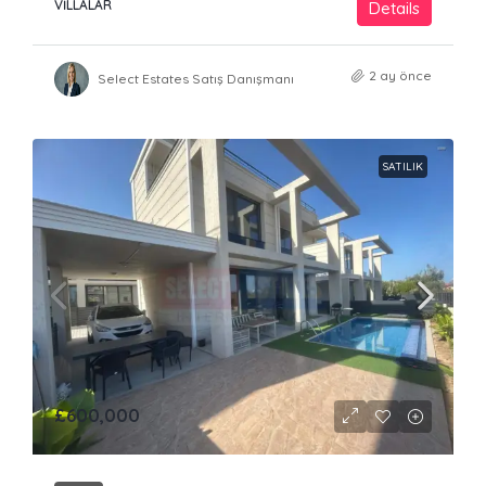
VILLALAR
Details
2 ay önce
Select Estates Satış Danışmanı
SATILIK
£600,000