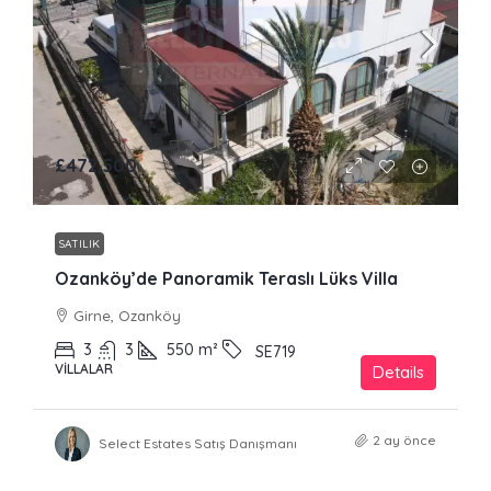
£472,500
SATILIK
Ozanköy’de Panoramik Teraslı Lüks Villa
Girne, Ozanköy
3
3
550
m²
SE719
VILLALAR
Details
2 ay önce
Select Estates Satış Danışmanı