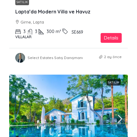
SATILIK
Lapta’da Modern Villa ve Havuz
Girne, Lapta
3
3
300
m²
SE669
VILLALAR
Details
2 ay önce
Select Estates Satış Danışmanı
SATILIK