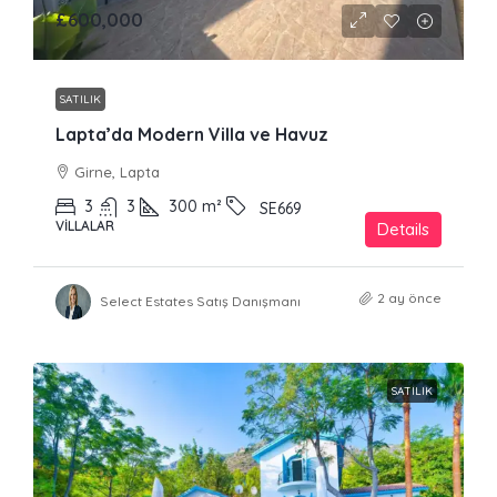
£600,000
SATILIK
Lapta’da Modern Villa ve Havuz
Girne, Lapta
3
3
300
m²
SE669
VILLALAR
Details
2 ay önce
Select Estates Satış Danışmanı
SATILIK