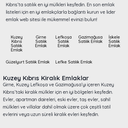
Kıbrıs’ta satılık en iyi mülkleri keşfedin. En son emlak
listeleri için en iyi emlakçılarla bağlantı kurun ve lider
emlak web sitesi ile mükemmel evinizi bulun!
Kuzey
Girne
Lefkoşa
Gazimağusa
İskele
Kıbrıs
Satılık
Satılık
Satılık Emlak
Satılık
Satılık
Emlak
Emlak
Emlak
Emlak
Güzelyurt Satılık Emlak
Lefke Satılık Emlak
Kuzey Kıbrıs Kiralık Emlaklar
Girne, Kuzey Lefkoşa ve Gazimağusa’yı içeren Kuzey
Kıbrıs’taki kiralık mülkler için en iyi bölgeleri keşfedin.
Evler, apartman daireleri, eski evler, taş evler, sahil
mülkleri ve villalar dahil olmak üzere çok çeşitli tatil
evlerini veya uzun süreli kiralık evleri keşfedin.