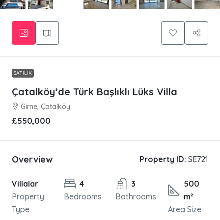
SATILIK
Çatalköy’de Türk Başlıklı Lüks Villa
Girne, Çatalköy
£550,000
Overview
Property ID:
SE721
Villalar
4
3
500
Property
Bedrooms
Bathrooms
m²
Type
Area Size