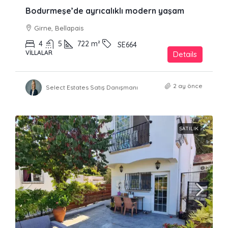
Bodurmeşe’de ayrıcalıklı modern yaşam
Girne, Bellapais
4
5
722
m²
SE664
VILLALAR
Details
2 ay önce
Select Estates Satış Danışmanı
SATILIK