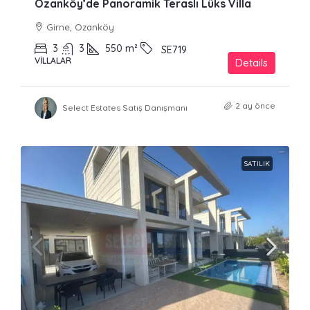
Ozanköy’de Panoramik Teraslı Lüks Villa
Girne, Ozanköy
3
3
550
m²
SE719
VILLALAR
Details
2 ay önce
Select Estates Satış Danışmanı
SATILIK