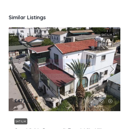
Similar Listings
SATILIK
£472,500
SATILIK