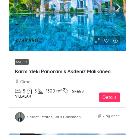
£799,990
SATILIK
Karmi’deki Panoramik Akdeniz Malikânesi
Girne
5
5
1300
m²
SE659
VILLALAR
Details
2 ay önce
Select Estates Satış Danışmanı