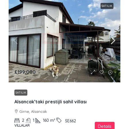
SATILIK
£199,000
SATILIK
Alsancak’taki prestijli sahil villası
Girne, Alsancak
2
1
160
m²
SE662
VILLALAR
Details