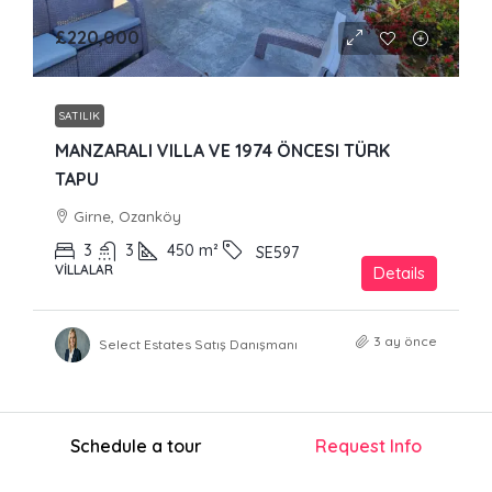
£220,000
SATILIK
MANZARALI VILLA VE 1974 ÖNCESI TÜRK
TAPU
Girne, Ozanköy
3
3
450
m²
SE597
VILLALAR
Details
3 ay önce
Select Estates Satış Danışmanı
Schedule a tour
Request Info