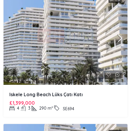
SATILIK
Iskele Long Beach Lüks Çatı Katı
£1,399,000
4
3
290
m²
SE694