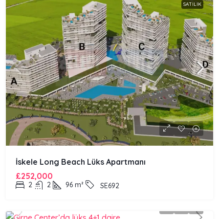
SATILIK
İskele Long Beach Lüks Apartmanı
£252,000
2
2
96
m²
SE692