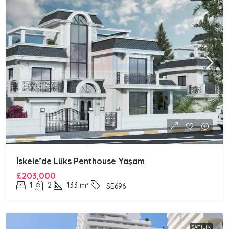
İskele’de Lüks Penthouse Yaşam
£203,000
1
2
133
m²
SE696
SATILIK