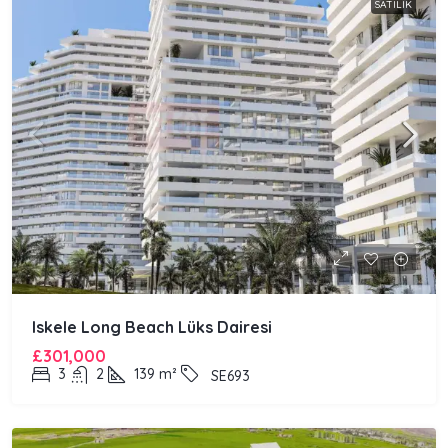
SATILIK
Iskele Long Beach Lüks Dairesi
£301,000
3
2
139
m²
SE693