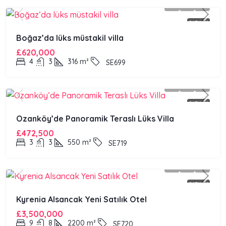
SATILIK
Boğaz’da lüks müstakil villa
£620,000
4
3
316
m²
SE699
SATILIK
Ozanköy’de Panoramik Teraslı Lüks Villa
£472,500
3
3
550
m²
SE719
SATILIK
Kyrenia Alsancak Yeni Satılık Otel
£3,500,000
9
8
2200
m²
SE720