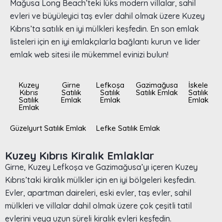
Mağusa Long Beach’teki lüks modern villalar, sahil
evleri ve büyüleyici taş evler dahil olmak üzere Kuzey
Kıbrıs’ta satılık en iyi mülkleri keşfedin. En son emlak
listeleri için en iyi emlakçılarla bağlantı kurun ve lider
emlak web sitesi ile mükemmel evinizi bulun!
Kuzey
Girne
Lefkoşa
Gazimağusa
İskele
Kıbrıs
Satılık
Satılık
Satılık Emlak
Satılık
Satılık
Emlak
Emlak
Emlak
Emlak
Güzelyurt Satılık Emlak
Lefke Satılık Emlak
Kuzey Kıbrıs Kiralık Emlaklar
Girne, Kuzey Lefkoşa ve Gazimağusa’yı içeren Kuzey
Kıbrıs’taki kiralık mülkler için en iyi bölgeleri keşfedin.
Evler, apartman daireleri, eski evler, taş evler, sahil
mülkleri ve villalar dahil olmak üzere çok çeşitli tatil
evlerini veya uzun süreli kiralık evleri keşfedin.