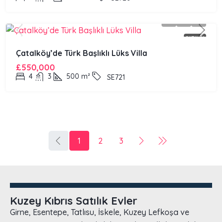
SATILIK
Çatalköy’de Türk Başlıklı Lüks Villa
£550,000
4
3
500
m²
SE721
1
2
3
Kuzey Kıbrıs Satılık Evler
Girne, Esentepe, Tatlısu, İskele, Kuzey Lefkoşa ve