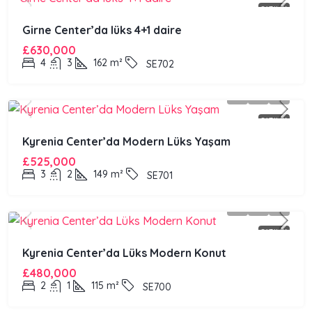
SATILIK
Girne Center’da lüks 4+1 daire
£630,000
4
3
162
m²
SE702
SATILIK
Kyrenia Center’da Modern Lüks Yaşam
£525,000
3
2
149
m²
SE701
SATILIK
Kyrenia Center’da Lüks Modern Konut
£480,000
2
1
115
m²
SE700