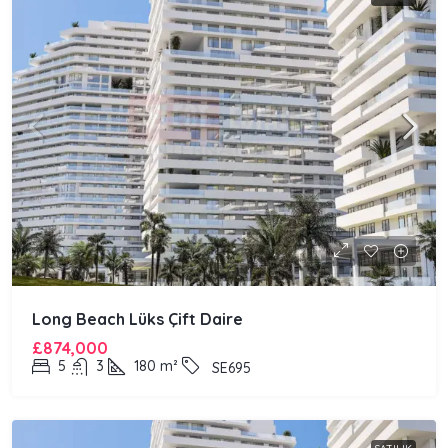
Long Beach Lüks Çift Daire
£874,000
5
3
180
m²
SE695