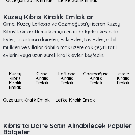
Güzelyurt Satılık Emlak
Lefke Satılık Emlak
Kuzey Kıbrıs Kiralık Emlaklar
Girne, Kuzey Lefkoşa ve Gazimağusa’yı içeren Kuzey
Kıbrıs’taki kiralık mülkler için en iyi bölgeleri keşfedin.
Evler, apartman daireleri, eski evler, taş evler, sahil
mülkleri ve villalar dahil olmak üzere çok çeşitli tatil
evlerini veya uzun süreli kiralık evleri keşfedin.
Kuzey
Girne
Lefkoşa
Gazimağusa
İskele
Kıbrıs
Kiralık
Kiralık
Kiralık
Kiralık
Kiralık
Emlak
Emlak
Emlak
Emlak
Emlak
Güzelyurt Kiralık Emlak
Lefke Kiralık Emlak
Kıbrıs'ta Daire Satın Alınabilecek Popüler
Bölgeler