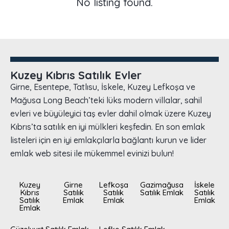
No listing found.
Kuzey Kıbrıs Satılık Evler
Girne, Esentepe, Tatlısu, İskele, Kuzey Lefkoşa ve
Mağusa Long Beach’teki lüks modern villalar, sahil
evleri ve büyüleyici taş evler dahil olmak üzere Kuzey
Kıbrıs’ta satılık en iyi mülkleri keşfedin. En son emlak
listeleri için en iyi emlakçılarla bağlantı kurun ve lider
emlak web sitesi ile mükemmel evinizi bulun!
Kuzey
Girne
Lefkoşa
Gazimağusa
İskele
Kıbrıs
Satılık
Satılık
Satılık Emlak
Satılık
Satılık
Emlak
Emlak
Emlak
Emlak