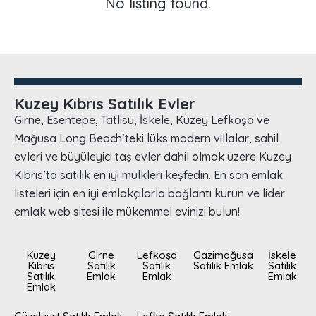
No listing found.
Kuzey Kıbrıs Satılık Evler
Girne, Esentepe, Tatlısu, İskele, Kuzey Lefkoşa ve
Mağusa Long Beach’teki lüks modern villalar, sahil
evleri ve büyüleyici taş evler dahil olmak üzere Kuzey
Kıbrıs’ta satılık en iyi mülkleri keşfedin. En son emlak
listeleri için en iyi emlakçılarla bağlantı kurun ve lider
emlak web sitesi ile mükemmel evinizi bulun!
Kuzey
Girne
Lefkoşa
Gazimağusa
İskele
Kıbrıs
Satılık
Satılık
Satılık Emlak
Satılık
Satılık
Emlak
Emlak
Emlak
Emlak