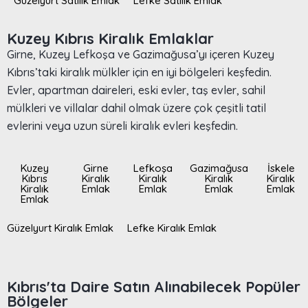
Güzelyurt Satılık Emlak
Lefke Satılık Emlak
Kuzey Kıbrıs Kiralık Emlaklar
Girne, Kuzey Lefkoşa ve Gazimağusa’yı içeren Kuzey
Kıbrıs’taki kiralık mülkler için en iyi bölgeleri keşfedin.
Evler, apartman daireleri, eski evler, taş evler, sahil
mülkleri ve villalar dahil olmak üzere çok çeşitli tatil
evlerini veya uzun süreli kiralık evleri keşfedin.
Kuzey
Girne
Lefkoşa
Gazimağusa
İskele
Kıbrıs
Kiralık
Kiralık
Kiralık
Kiralık
Kiralık
Emlak
Emlak
Emlak
Emlak
Emlak
Güzelyurt Kiralık Emlak
Lefke Kiralık Emlak
Kıbrıs'ta Daire Satın Alınabilecek Popüler
Bölgeler