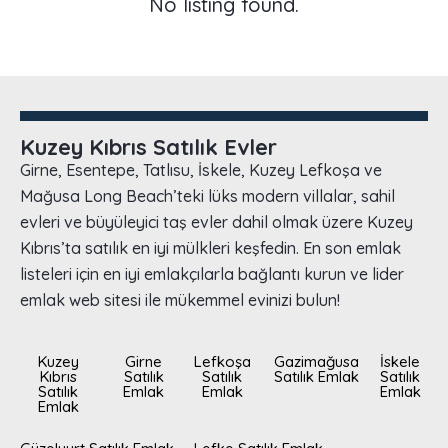
No listing found.
Kuzey Kıbrıs Satılık Evler
Girne, Esentepe, Tatlısu, İskele, Kuzey Lefkoşa ve
Mağusa Long Beach’teki lüks modern villalar, sahil
evleri ve büyüleyici taş evler dahil olmak üzere Kuzey
Kıbrıs’ta satılık en iyi mülkleri keşfedin. En son emlak
listeleri için en iyi emlakçılarla bağlantı kurun ve lider
emlak web sitesi ile mükemmel evinizi bulun!
Kuzey
Girne
Lefkoşa
Gazimağusa
İskele
Kıbrıs
Satılık
Satılık
Satılık Emlak
Satılık
Satılık
Emlak
Emlak
Emlak
Emlak