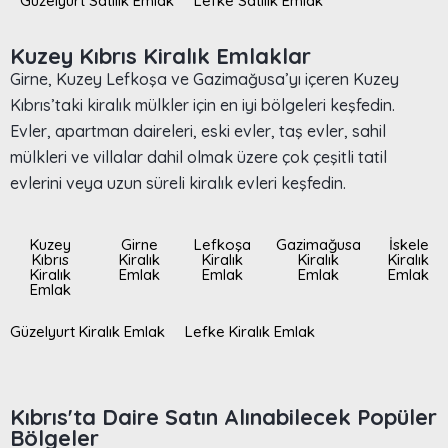
Güzelyurt Satılık Emlak
Lefke Satılık Emlak
Kuzey Kıbrıs Kiralık Emlaklar
Girne, Kuzey Lefkoşa ve Gazimağusa’yı içeren Kuzey
Kıbrıs’taki kiralık mülkler için en iyi bölgeleri keşfedin.
Evler, apartman daireleri, eski evler, taş evler, sahil
mülkleri ve villalar dahil olmak üzere çok çeşitli tatil
evlerini veya uzun süreli kiralık evleri keşfedin.
Kuzey
Girne
Lefkoşa
Gazimağusa
İskele
Kıbrıs
Kiralık
Kiralık
Kiralık
Kiralık
Kiralık
Emlak
Emlak
Emlak
Emlak
Emlak
Güzelyurt Kiralık Emlak
Lefke Kiralık Emlak
Kıbrıs'ta Daire Satın Alınabilecek Popüler
Bölgeler