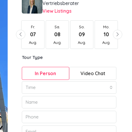
Vertriebsberater
View Listings
Fr.
Fr.
Sa.
So.
Mo.
Di
21
07
08
09
10
1
Aug.
Aug.
Aug.
Aug.
Aug.
Au
Tour Type
In Person
Video Chat
Time