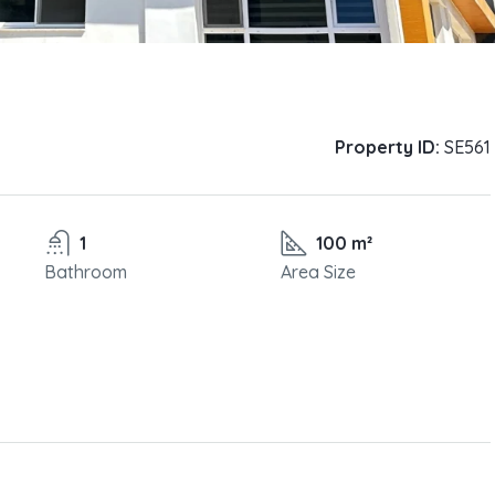
Property ID:
SE561
1
100 m²
Bathroom
Area Size