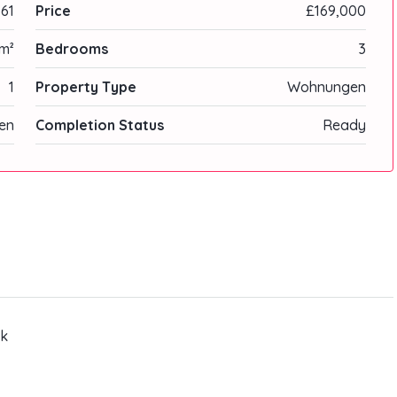
61
Price
£169,000
m²
Bedrooms
3
1
Property Type
Wohnungen
en
Completion Status
Ready
ck