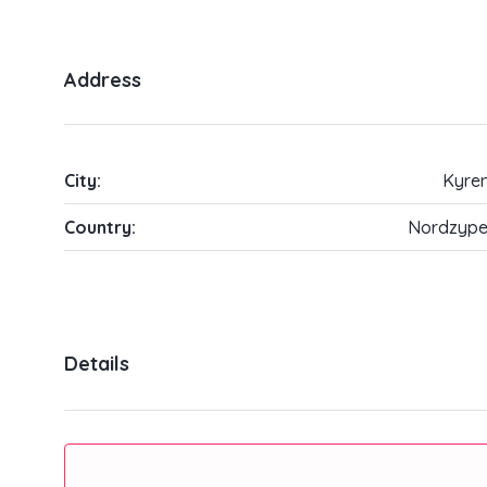
Address
City:
Kyren
Country:
Nordzype
Details