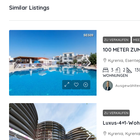
Similar Listings
ZU VERKAUFEN
MEE
Kyrenia, Esente
3
2
13
WOHNUNGEN
Ausgewählter
ZU VERKAUFEN
Luxus-4+1-Woh
Kyrenia, Kyreni