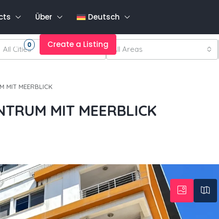
cts
Über
Deutsch
rites
Create a Listing
0
All Cities
All Areas
M MIT MEERBLICK
NTRUM MIT MEERBLICK