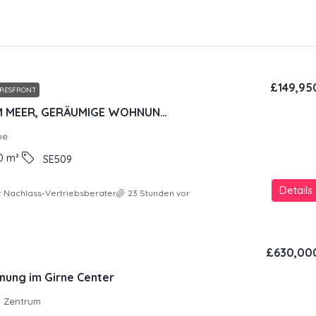
£149,95
RESFRONT
100 METER ZUM MEER, GERÄUMIGE WOHNUNG IM LUXUSRESORT-KONZEPT
pe
0
m²
SE509
Details
 Nachlass-Vertriebsberater
23 Stunden vor
£630,00
nung im Girne Center
a Zentrum