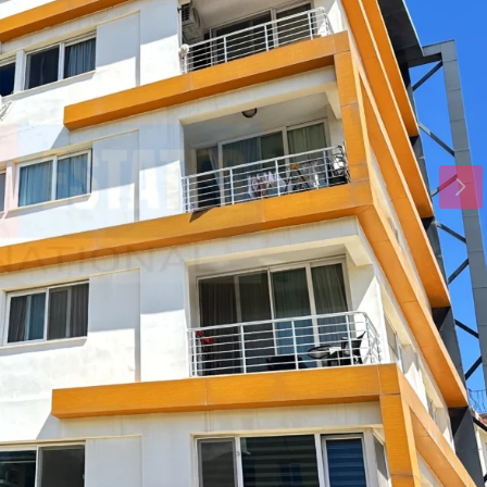
Di.
Mi.
Do.
18
19
20
Aug.
Aug.
Aug.