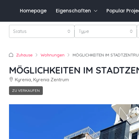
Homepage
Eigenschaften
Popular Proje
Favo
0548 821 0011
Anmeldung
Registrieren
Status
Type
Zuhause
Wohnungen
MÖGLICHKEITEN IM STADTZENTRU
MÖGLICHKEITEN IM STADTZE
Kyrenia, Kyrenia Zentrum
ZU VERKAUFEN