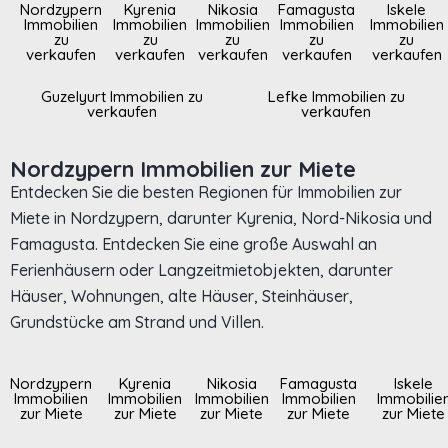
Nordzypern
Kyrenia
Nikosia
Famagusta
Iskele
Immobilien
Immobilien
Immobilien
Immobilien
Immobilien
zu
zu
zu
zu
zu
verkaufen
verkaufen
verkaufen
verkaufen
verkaufen
Guzelyurt Immobilien zu
Lefke Immobilien zu
verkaufen
verkaufen
Nordzypern Immobilien zur Miete
Entdecken Sie die besten Regionen für Immobilien zur
Miete in Nordzypern, darunter Kyrenia, Nord-Nikosia und
Famagusta. Entdecken Sie eine große Auswahl an
Ferienhäusern oder Langzeitmietobjekten, darunter
Häuser, Wohnungen, alte Häuser, Steinhäuser,
Grundstücke am Strand und Villen.
Nordzypern
Kyrenia
Nikosia
Famagusta
Iskele
Immobilien
Immobilien
Immobilien
Immobilien
Immobilie
zur Miete
zur Miete
zur Miete
zur Miete
zur Miete