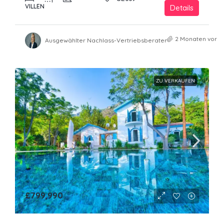
VILLEN
Details
2 Monaten vor
Ausgewählter Nachlass-Vertriebsberater
ZU VERKAUFEN
£799,990