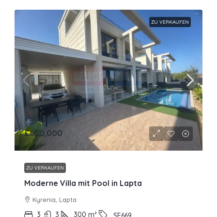
ZU VERKAUFEN
£600,000
ZU VERKAUFEN
Moderne Villa mit Pool in Lapta
Kyrenia, Lapta
3
3
300
m²
SE669