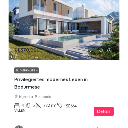
£1,570,000
ZU VERKAUFEN
Privilegiertes modernes Leben in
Bodurmeşe
Kyrenia, Bellapais
4
5
722
m²
SE664
VILLEN
Details