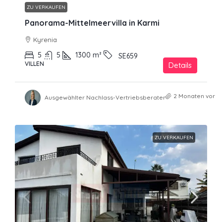
ZU VERKAUFEN
Panorama-Mittelmeervilla in Karmi
Kyrenia
5
5
1300
m²
SE659
VILLEN
Details
2 Monaten vor
Ausgewählter Nachlass-Vertriebsberater
ZU VERKAUFEN