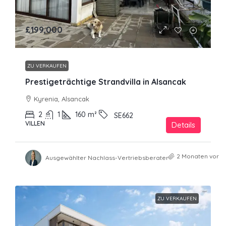
£199,000
ZU VERKAUFEN
Prestigeträchtige Strandvilla in Alsancak
Kyrenia, Alsancak
2
1
160
m²
SE662
VILLEN
Details
2 Monaten vor
Ausgewählter Nachlass-Vertriebsberater
ZU VERKAUFEN