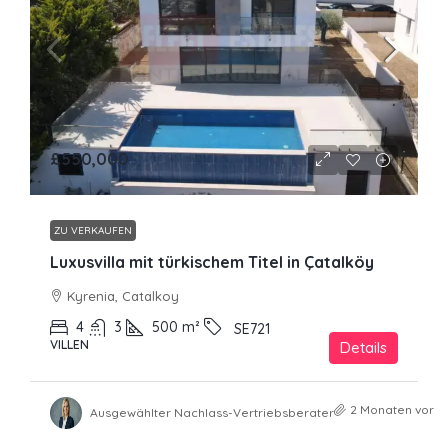
£550,000
ZU VERKAUFEN
Luxusvilla mit türkischem Titel in Çatalköy
Kyrenia, Catalkoy
4
3
500
m²
SE721
VILLEN
Details
2 Monaten vor
Ausgewählter Nachlass-Vertriebsberater