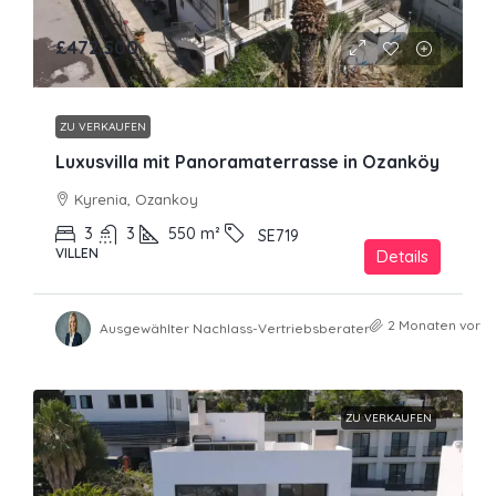
£472,500
ZU VERKAUFEN
Luxusvilla mit Panoramaterrasse in Ozanköy
Kyrenia, Ozankoy
3
3
550
m²
SE719
VILLEN
Details
2 Monaten vor
Ausgewählter Nachlass-Vertriebsberater
ZU VERKAUFEN