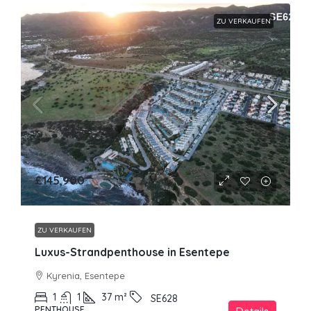
ZU VERKAUFEN
£145,900
ZU VERKAUFEN
Luxus-Strandpenthouse in Esentepe
Kyrenia, Esentepe
1
1
37
m²
SE628
PENTHOUSE