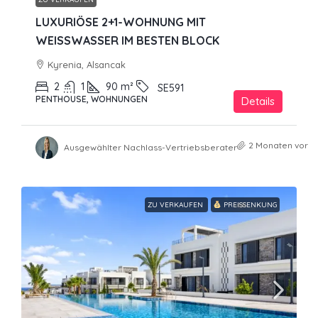
LUXURIÖSE 2+1-WOHNUNG MIT
WEISSWASSER IM BESTEN BLOCK
Kyrenia, Alsancak
2
1
90
m²
SE591
PENTHOUSE, WOHNUNGEN
Details
2 Monaten vor
Ausgewählter Nachlass-Vertriebsberater
ZU VERKAUFEN
PREISSENKUNG