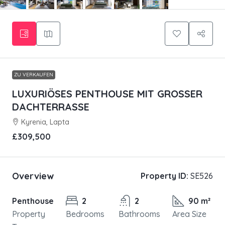
ZU VERKAUFEN
LUXURIÖSES PENTHOUSE MIT GROSSER
DACHTERRASSE
Kyrenia, Lapta
£309,500
Overview
Property ID:
SE526
Penthouse
2
2
90 m²
Property
Bedrooms
Bathrooms
Area Size