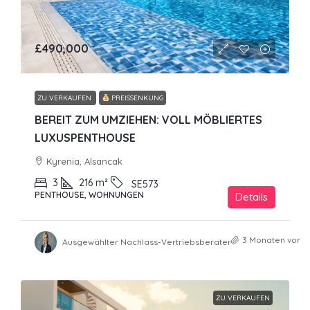
£490,000
ZU VERKAUFEN
PREISSENKUNG
BEREIT ZUM UMZIEHEN: VOLL MÖBLIERTES
LUXUSPENTHOUSE
Kyrenia, Alsancak
3
216
m²
SE573
PENTHOUSE, WOHNUNGEN
Details
3 Monaten vor
Ausgewählter Nachlass-Vertriebsberater
ZU VERKAUFEN