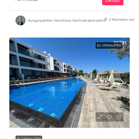
Details
2 Monaten vor
Ausgewählter Nachlass-Vertriebsberater
ZU VERKAUFEN
£149,000
ZU VERKAUFEN