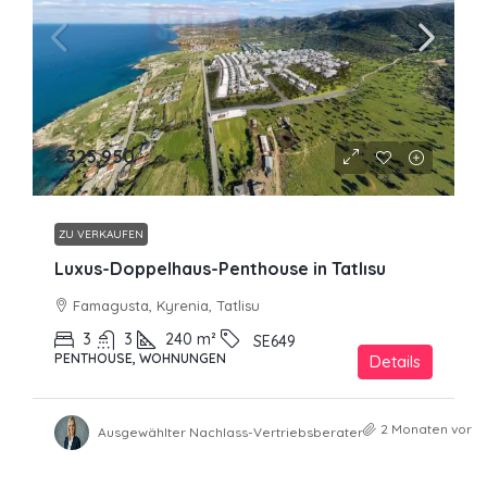
£325,950
ZU VERKAUFEN
Luxus-Doppelhaus-Penthouse in Tatlısu
Famagusta, Kyrenia, Tatlisu
3
3
240
m²
SE649
PENTHOUSE, WOHNUNGEN
Details
2 Monaten vor
Ausgewählter Nachlass-Vertriebsberater