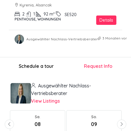
Kyrenia, Alsancak
2
1
92
m²
SE520
PENTHOUSE, WOHNUNGEN
Details
3 Monaten vor
Ausgewählter Nachlass-Vertriebsberater
Schedule a tour
Request Info
Ausgewählter Nachlass-
Vertriebsberater
View Listings
Sa.
So.
08
09