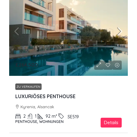
£264,500
ZU VERKAUFEN
LUXURIÖSES PENTHOUSE
Kyrenia, Alsancak
2
1
92
m²
SE519
PENTHOUSE, WOHNUNGEN
Details