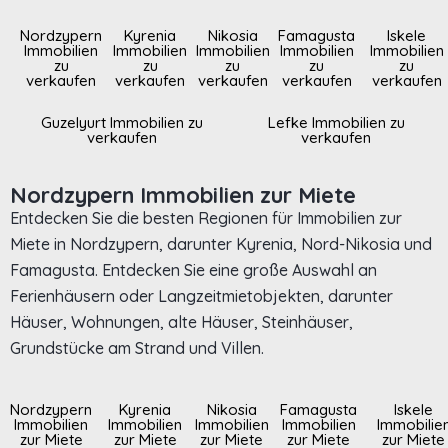
Nordzypern
Kyrenia
Nikosia
Famagusta
Iskele
Immobilien
Immobilien
Immobilien
Immobilien
Immobilien
zu
zu
zu
zu
zu
verkaufen
verkaufen
verkaufen
verkaufen
verkaufen
Guzelyurt Immobilien zu
Lefke Immobilien zu
verkaufen
verkaufen
Nordzypern Immobilien zur Miete
Entdecken Sie die besten Regionen für Immobilien zur
Miete in Nordzypern, darunter Kyrenia, Nord-Nikosia und
Famagusta. Entdecken Sie eine große Auswahl an
Ferienhäusern oder Langzeitmietobjekten, darunter
Häuser, Wohnungen, alte Häuser, Steinhäuser,
Grundstücke am Strand und Villen.
Nordzypern
Kyrenia
Nikosia
Famagusta
Iskele
Immobilien
Immobilien
Immobilien
Immobilien
Immobilie
zur Miete
zur Miete
zur Miete
zur Miete
zur Miete