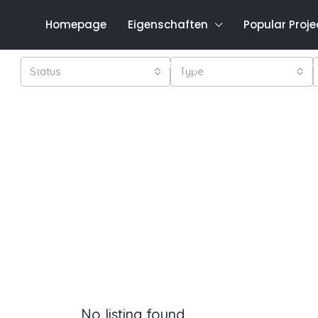
Homepage
Eigenschaften
Popular Proje
Favo
0548 821 0011
Anmeldung
Registrieren
Status
Type
No listing found.