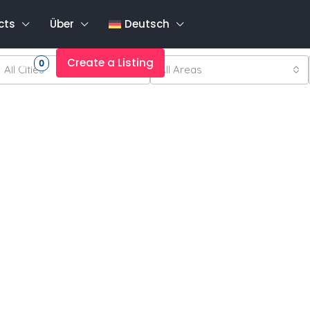
cts
Über
Deutsch
rites
Create a Listing
0
All Cities
All Areas