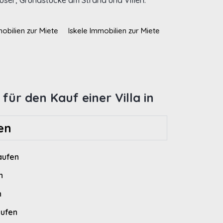
ser, Grundstücke am Strand und Villen.
bilien zur Miete
Iskele Immobilien zur Miete
für den Kauf einer Villa in
en
aufen
n
n
aufen