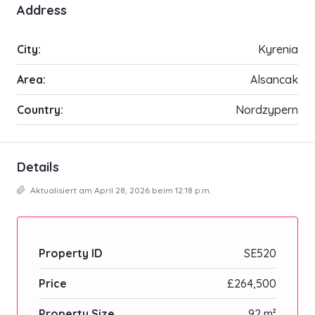
Address
City:
Kyrenia
Area:
Alsancak
Country:
Nordzypern
Details
Aktualisiert am April 28, 2026 beim 12:18 p.m.
Property ID
SE520
Price
£264,500
Property Size
92 m²