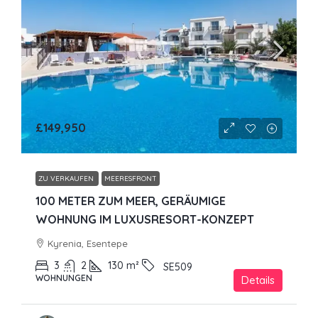
£149,950
ZU VERKAUFEN
MEERESFRONT
100 METER ZUM MEER, GERÄUMIGE
WOHNUNG IM LUXUSRESORT-KONZEPT
Kyrenia, Esentepe
3
2
130
m²
SE509
WOHNUNGEN
Details