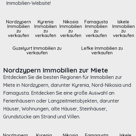
Immobilien-Website!
Nordzypern
Kyrenia
Nikosia
Famagusta
Iskele
Immobilien
Immobilien
Immobilien
Immobilien
Immobilien
zu
zu
zu
zu
zu
verkaufen
verkaufen
verkaufen
verkaufen
verkaufen
Guzelyurt Immobilien zu
Lefke Immobilien zu
verkaufen
verkaufen
Nordzypern Immobilien zur Miete
Entdecken Sie die besten Regionen für Immobilien zur
Miete in Nordzypern, darunter Kyrenia, Nord-Nikosia und
Famagusta. Entdecken Sie eine große Auswahl an
Ferienhäusern oder Langzeitmietobjekten, darunter
Häuser, Wohnungen, alte Häuser, Steinhäuser,
Grundstücke am Strand und Villen.
Nordzypern
Kyrenia
Nikosia
Famagusta
Iskele