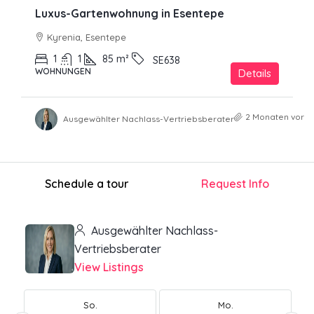
Luxus-Gartenwohnung in Esentepe
Kyrenia, Esentepe
1
1
85
m²
SE638
WOHNUNGEN
Details
2 Monaten vor
Ausgewählter Nachlass-Vertriebsberater
Schedule a tour
Request Info
Ausgewählter Nachlass-
Vertriebsberater
View Listings
So.
Mo.