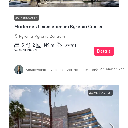
ZU VERKAUFEN
Modernes Luxusleben im Kyrenia Center
Kyrenia, Kyrenia Zentrum
3
2
149
m²
SE701
WOHNUNGEN
Details
2 Monaten vor
Ausgewählter Nachlass-Vertriebsberater
ZU VERKAUFEN