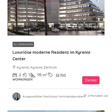
£480,000
ZU VERKAUFEN
Luxuriöse moderne Residenz im Kyrenia
Center
Kyrenia, Kyrenia Zentrum
2
1
115
m²
SE700
WOHNUNGEN
Details
2 Monaten vor
Ausgewählter Nachlass-Vertriebsberater