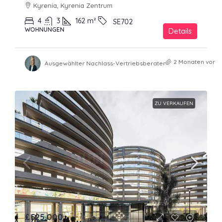
Kyrenia, Kyrenia Zentrum
4
3
162
m²
SE702
WOHNUNGEN
Details
2 Monaten vor
Ausgewählter Nachlass-Vertriebsberater
ZU VERKAUFEN
£525,000