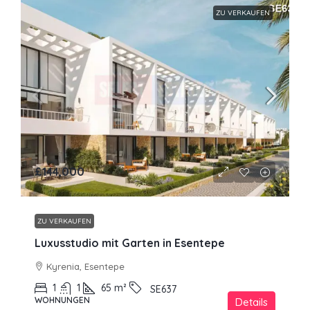
ZU VERKAUFEN
£144,000
ZU VERKAUFEN
Luxusstudio mit Garten in Esentepe
Kyrenia, Esentepe
1
1
65
m²
SE637
WOHNUNGEN
Details