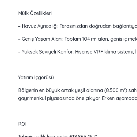
Mülk Özellikleri
– Havuz Ayrıcalığı: Terasınızdan doğrudan bağlantıya
– Geniş Yaşam Alanı: Toplam 104 m² alan, geniş iç mek
– Yüksek Seviyeli Konfor: Hisense VRF klima sistemi, İ
Yatırım İçgörüsü
Bölgenin en büyük ortak yeşil alanına (8.500 m²) sahi
gayrimenkul piyasasında öne çıkıyor. Erken aşamada
ROI
Tahmini yıllık kira geliri: £18.865 (%7).