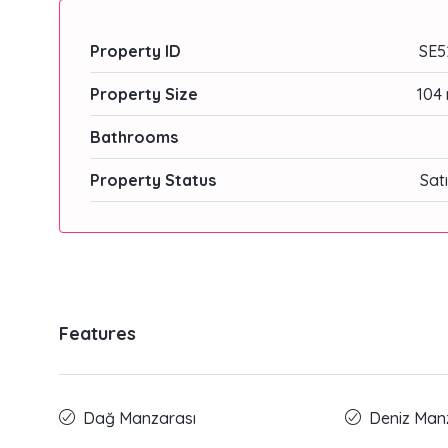
Property ID
SE5
Property Size
104 
Bathrooms
Property Status
Satı
Features
Dağ Manzarası
Deniz Man