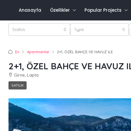
Anasayfa
Özellikler
Popular Projects
Favo
0548 821 0011
Oturum aç
Kayıt olmak
Status
Type
Ev
Apartmanlar
2+1, ÖZEL BAHÇE VE HAVUZ ILE
2+1, ÖZEL BAHÇE VE HAVUZ I
Girne, Lapta
SATILIK