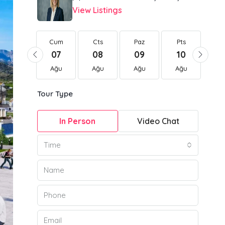
View Listings
Cum
Cum
Cts
Paz
Pts
Sa
21
07
08
09
10
1
Ağu
Ağu
Ağu
Ağu
Ağu
Ağ
Tour Type
In Person
Video Chat
Time