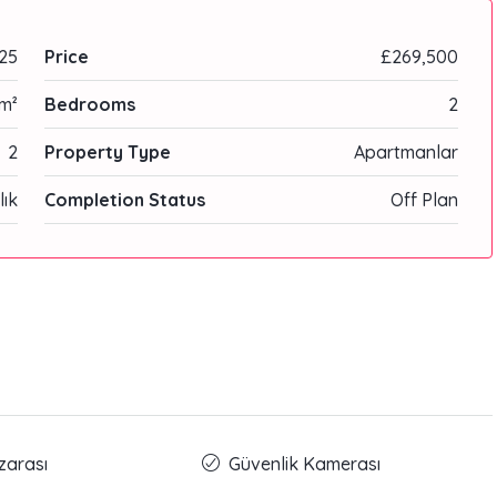
25
Price
£269,500
m²
Bedrooms
2
2
Property Type
Apartmanlar
lık
Completion Status
Off Plan
zarası
Güvenlik Kamerası