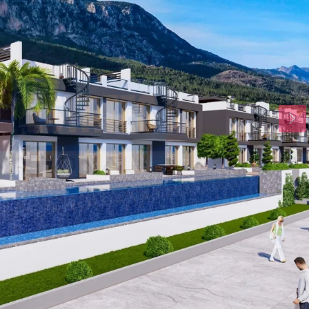
Sal
Çar
Per
18
19
20
Ağu
Ağu
Ağu