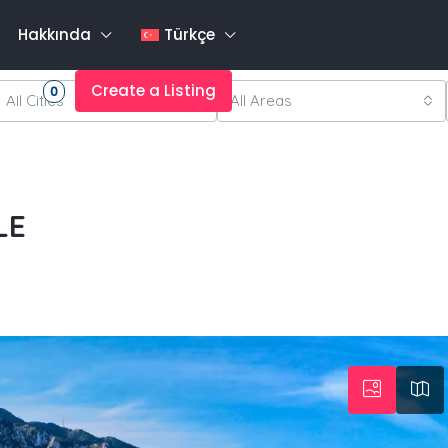
Hakkında
Türkçe
rites
Create a Listing
0
All Cities
All Areas
LE