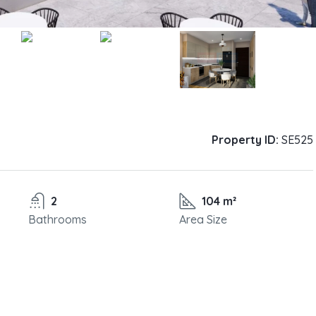
Property ID:
SE525
2
104 m²
Bathrooms
Area Size