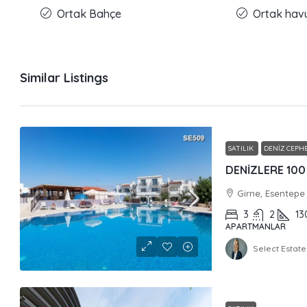
Ortak Bahçe
Ortak hav
Similar Listings
SATILIK
DENIZ CEPHE
Girne, Esentepe
3
2
13
APARTMANLAR
Select Estate