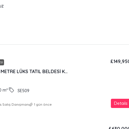
uz
£149,95
SI
DENİZLERE 100 METRE LÜKS TATIL BELDESİ KONSEPTİNDE GENIŞ DAIRE
0
m²
SE509
Details
s Satış Danışmanı
1 gün önce
£630,00