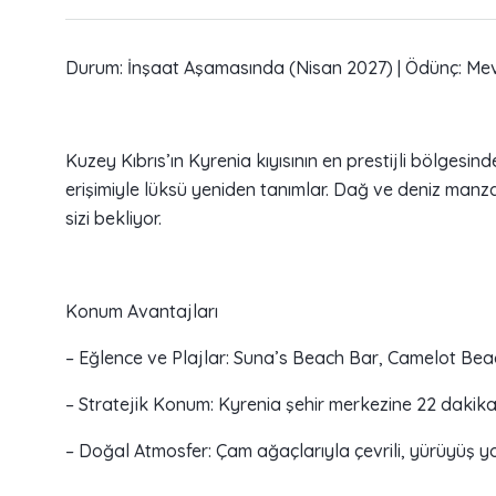
Durum: İnşaat Aşamasında (Nisan 2027) | Ödünç: Me
Kuzey Kıbrıs’ın Kyrenia kıyısının en prestijli bölges
erişimiyle lüksü yeniden tanımlar. Dağ ve deniz man
sizi bekliyor.
Konum Avantajları
– Eğlence ve Plajlar: Suna’s Beach Bar, Camelot Beac
– Stratejik Konum: Kyrenia şehir merkezine 22 dakika 
– Doğal Atmosfer: Çam ağaçlarıyla çevrili, yürüyüş yoll