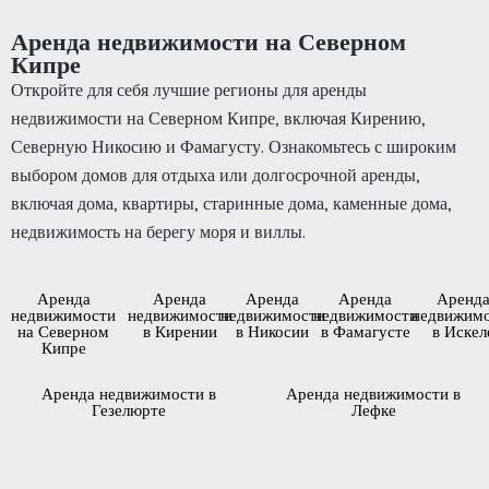
Аренда недвижимости на Северном
Кипре
Откройте для себя лучшие регионы для аренды
недвижимости на Северном Кипре, включая Кирению,
Северную Никосию и Фамагусту. Ознакомьтесь с широким
выбором домов для отдыха или долгосрочной аренды,
включая дома, квартиры, старинные дома, каменные дома,
недвижимость на берегу моря и виллы.
Аренда
Аренда
Аренда
Аренда
Аренд
недвижимости
недвижимости
недвижимости
недвижимости
недвижим
на Северном
в Кирении
в Никосии
в Фамагусте
в Искел
Кипре
Аренда недвижимости в
Аренда недвижимости в
Гезелюрте
Лефке