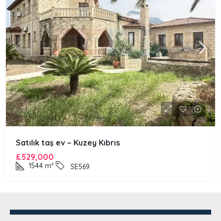
Satılık taş ev – Kuzey Kıbrıs
£529,000
1544
m²
SE569