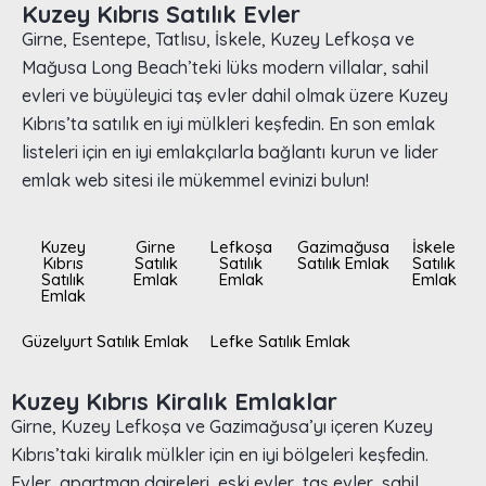
Kuzey Kıbrıs Satılık Evler
Girne, Esentepe, Tatlısu, İskele, Kuzey Lefkoşa ve
Mağusa Long Beach’teki lüks modern villalar, sahil
evleri ve büyüleyici taş evler dahil olmak üzere Kuzey
Kıbrıs’ta satılık en iyi mülkleri keşfedin. En son emlak
listeleri için en iyi emlakçılarla bağlantı kurun ve lider
emlak web sitesi ile mükemmel evinizi bulun!
Kuzey
Girne
Lefkoşa
Gazimağusa
İskele
Kıbrıs
Satılık
Satılık
Satılık Emlak
Satılık
Satılık
Emlak
Emlak
Emlak
Emlak
Güzelyurt Satılık Emlak
Lefke Satılık Emlak
Kuzey Kıbrıs Kiralık Emlaklar
Girne, Kuzey Lefkoşa ve Gazimağusa’yı içeren Kuzey
Kıbrıs’taki kiralık mülkler için en iyi bölgeleri keşfedin.
Evler, apartman daireleri, eski evler, taş evler, sahil