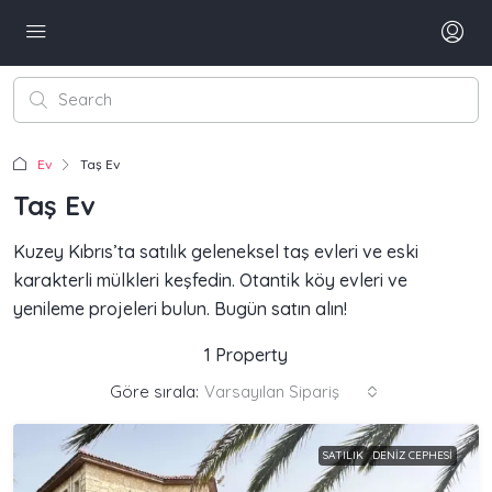
Ev
Taş Ev
Taş Ev
Kuzey Kıbrıs’ta satılık geleneksel taş evleri ve eski
karakterli mülkleri keşfedin. Otantik köy evleri ve
yenileme projeleri bulun. Bugün satın alın!
1 Property
Göre sırala:
Varsayılan Sipariş
SATILIK
DENIZ CEPHESI