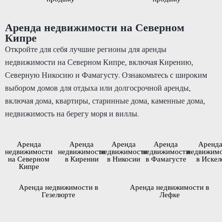
Аренда недвижимости на Северном
Кипре
Откройте для себя лучшие регионы для аренды
недвижимости на Северном Кипре, включая Кирению,
Северную Никосию и Фамагусту. Ознакомьтесь с широким
выбором домов для отдыха или долгосрочной аренды,
включая дома, квартиры, старинные дома, каменные дома,
недвижимость на берегу моря и виллы.
Аренда
Аренда
Аренда
Аренда
Аренд
недвижимости
недвижимости
недвижимости
недвижимости
недвижим
на Северном
в Кирении
в Никосии
в Фамагусте
в Искел
Кипре
Аренда недвижимости в
Аренда недвижимости в
Гезелюрте
Лефке