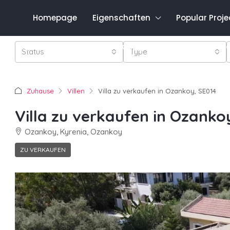
Homepage
Eigenschaften
Popular Proje
Favo
0548 821 0011
Anmeldung
Registrieren
Status
Type
Zuhause
Villen
Villa zu verkaufen in Ozankoy, SE014
Villa zu verkaufen in Ozanko
Ozankoy, Kyrenia, Ozankoy
ZU VERKAUFEN