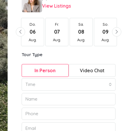
View Listings
Do.
Do.
Fr.
Sa.
So.
Mo
20
06
07
08
09
1
Aug.
Aug.
Aug.
Aug.
Aug.
Au
Tour Type
In Person
Video Chat
Time