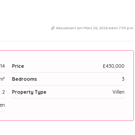
Aktualisiert am März 26, 2026 beim 7:59 p.m.
14
Price
£430,000
m²
Bedrooms
3
2
Property Type
Villen
en