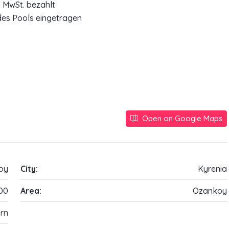
 MwSt. bezahlt
 des Pools eingetragen
Open on Google Maps
oy
City:
Kyrenia
00
Area:
Ozankoy
rn