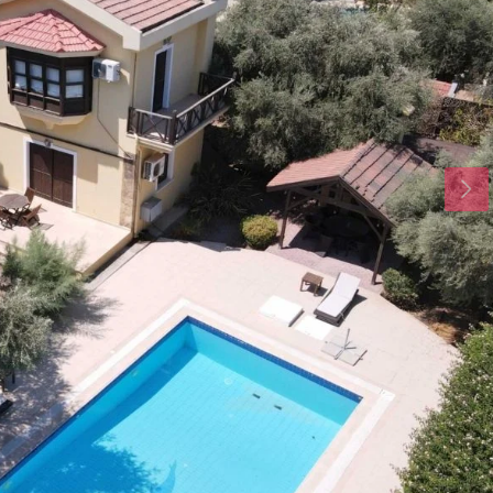
Mo.
Di.
Mi.
17
18
19
Aug.
Aug.
Aug.