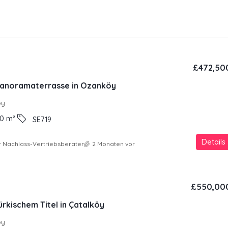
£472,50
 Panoramaterrasse in Ozanköy
oy
0
m²
SE719
Details
 Nachlass-Vertriebsberater
2 Monaten vor
£550,00
türkischem Titel in Çatalköy
oy