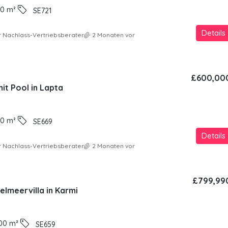
00
m²
SE721
Details
 Nachlass-Vertriebsberater
2 Monaten vor
£600,00
it Pool in Lapta
00
m²
SE669
Details
 Nachlass-Vertriebsberater
2 Monaten vor
£799,99
lmeervilla in Karmi
00
m²
SE659