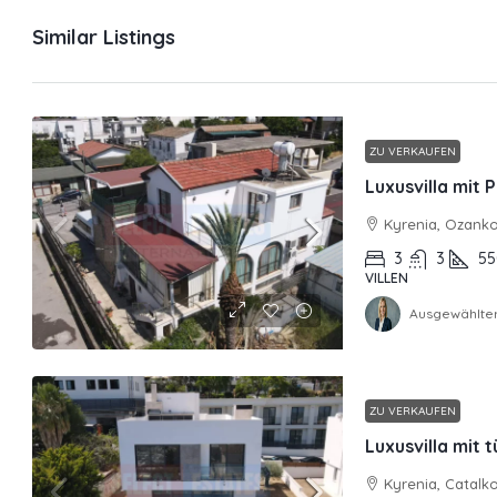
Similar Listings
ZU VERKAUFEN
Luxusvilla mit
Kyrenia, Ozank
3
3
55
VILLEN
Ausgewählter
ZU VERKAUFEN
Luxusvilla mit 
Kyrenia, Catalk