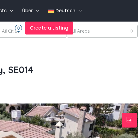
cts
Über
Deutsch
rites
Create a Listing
0
All Cities
All Areas
y, SE014