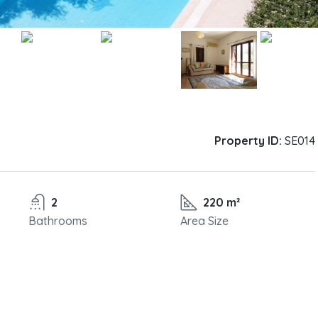
Property ID:
SE014
2
220 m²
Bathrooms
Area Size