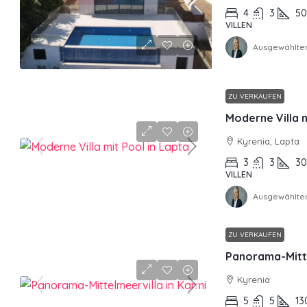
4
3
5
VILLEN
Ausgewählter
ZU VERKAUFEN
Moderne Villa m
Kyrenia, Lapta
3
3
3
VILLEN
Ausgewählter
ZU VERKAUFEN
Panorama-Mitte
Kyrenia
5
5
13