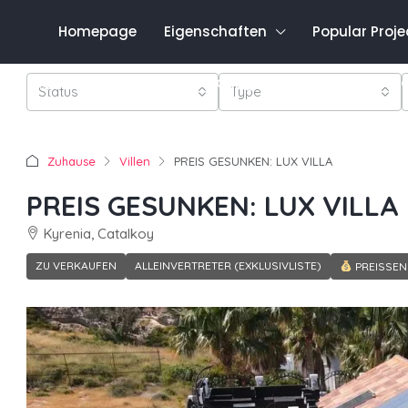
Homepage
Eigenschaften
Popular Proje
Favo
0548 821 0011
Anmeldung
Registrieren
Status
Type
Zuhause
Villen
PREIS GESUNKEN: LUX VILLA
PREIS GESUNKEN: LUX VILLA
Kyrenia, Catalkoy
ZU VERKAUFEN
ALLEINVERTRETER (EXKLUSIVLISTE)
PREISSE