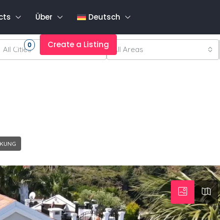
cts
Über
Deutsch
rites
Create a Listing
0
All Cities
All Areas
NKUNG