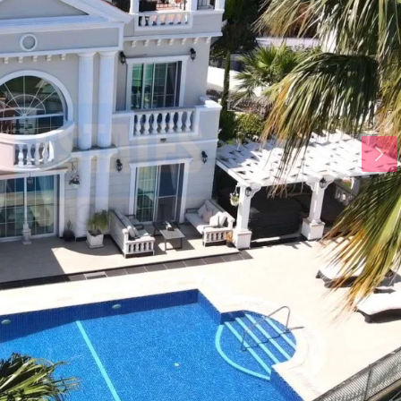
Di.
Mi.
Do.
18
19
20
Aug.
Aug.
Aug.