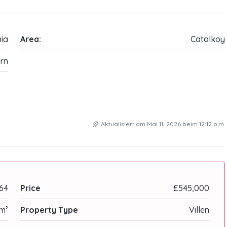
ia
Area:
Catalkoy
rn
Aktualisiert am Mai 11, 2026 beim 12:12 p.m.
64
Price
£545,000
m²
Property Type
Villen