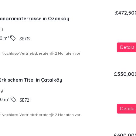
£472,50
 Panoramaterrasse in Ozanköy
oy
0
m²
SE719
Details
 Nachlass-Vertriebsberater
2 Monaten vor
£550,00
türkischem Titel in Çatalköy
oy
00
m²
SE721
Details
 Nachlass-Vertriebsberater
2 Monaten vor
£600,00