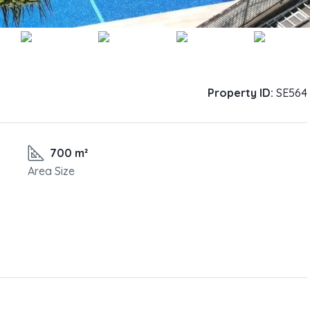
Property ID:
SE564
700 m²
Area Size