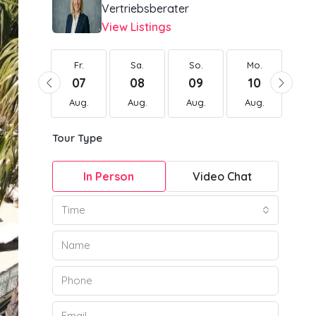
Vertriebsberater
View Listings
Fr.
Fr.
Sa.
So.
Mo.
Di
21
07
08
09
10
1
Aug.
Aug.
Aug.
Aug.
Aug.
Au
Tour Type
In Person
Video Chat
Time