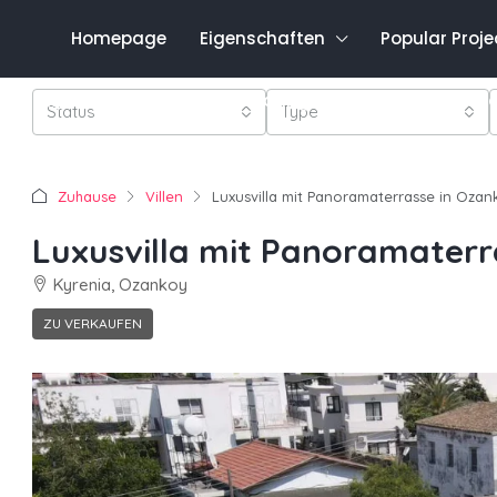
Homepage
Eigenschaften
Popular Proje
Favo
0548 821 0011
Anmeldung
Registrieren
Status
Type
Zuhause
Villen
Luxusvilla mit Panoramaterrasse in Oza
Luxusvilla mit Panoramaterr
Kyrenia, Ozankoy
ZU VERKAUFEN