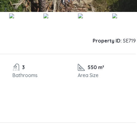
Property ID:
SE719
3
550 m²
Bathrooms
Area Size