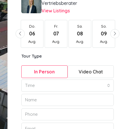
Vertriebsberater
View Listings
Do.
Do.
Fr.
Sa.
So.
Mo
20
06
07
08
09
1
Aug.
Aug.
Aug.
Aug.
Aug.
Au
Tour Type
In Person
Video Chat
Time