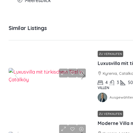
Meeresblick
Similar Listings
ZU VERKAUFEN
Luxusvilla mit 
Kyrenia, Catalk
4
3
5
VILLEN
Ausgewählter
ZU VERKAUFEN
Moderne Villa m