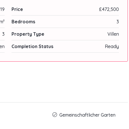
19
Price
£472,500
m²
Bedrooms
3
3
Property Type
Villen
en
Completion Status
Ready
Gemeinschaftlicher Garten