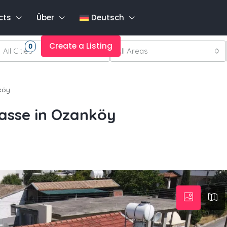
cts
Über
Deutsch
rites
Create a Listing
0
All Cities
All Areas
nköy
asse in Ozanköy