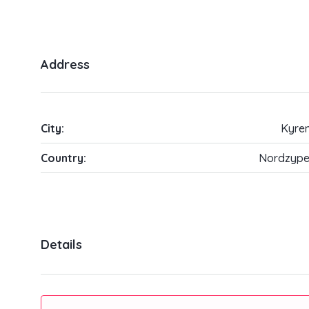
Address
City:
Kyren
Country:
Nordzype
Details