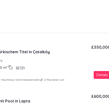
£550,00
türkischem Titel in Çatalköy
oy
00
m²
SE721
Details
 Nachlass-Vertriebsberater
2 Monaten vor
£600,00
it Pool in Lapta