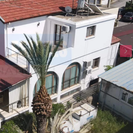
Mo.
Di.
Mi.
17
18
19
Aug.
Aug.
Aug.