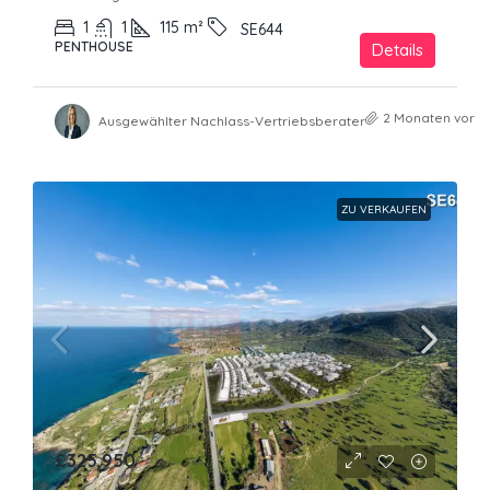
1
1
115
m²
SE644
PENTHOUSE
Details
2 Monaten vor
Ausgewählter Nachlass-Vertriebsberater
ZU VERKAUFEN
£325,950