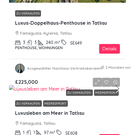
ZU VERKAUFEN
Luxus-Doppelhaus-Penthouse in Tatlısu
Famagusta, Kyrenia, Tatlisu
3
3
240
m²
SE649
PENTHOUSE, WOHNUNGEN
Details
2 Monaten vor
Ausgewählter Nachlass-Vertriebsberater
£225,000
ZU VERKAUFEN
MEERESFRONT
ZU VERKAUFEN
MEERESFRONT
Luxusleben am Meer in Tatlısu
Famagusta, Tatlisu
1
1
97
m²
SE608