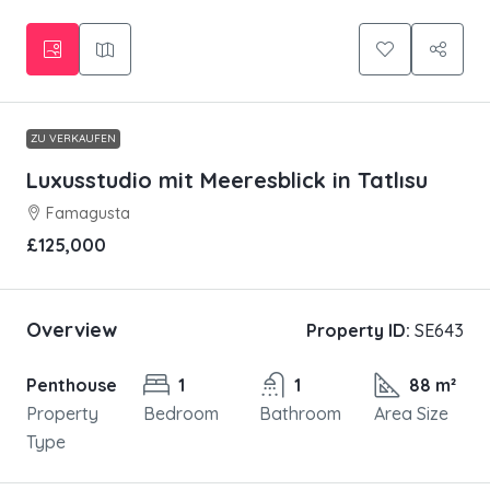
ZU VERKAUFEN
Luxusstudio mit Meeresblick in Tatlısu
Famagusta
£125,000
Overview
Property ID:
SE643
Penthouse
1
1
88 m²
Property
Bedroom
Bathroom
Area Size
Type