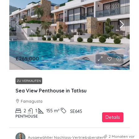
£265,000
ZU VERKAUFEN
Sea View Penthouse in Tatlısu
Famagusta
2
1
155
m²
SE645
PENTHOUSE
Details
2 Monaten vor
Ausgewählter Nachlass-Vertriebsberater