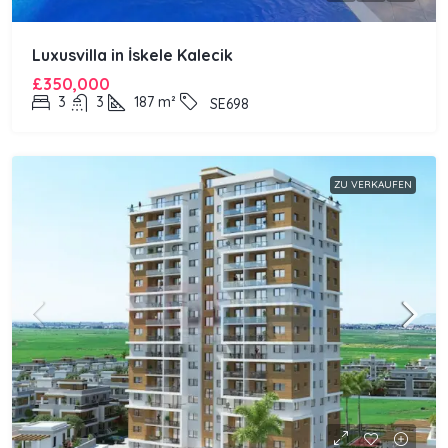
Luxusvilla in İskele Kalecik
£350,000
3
3
187
m²
SE698
ZU VERKAUFEN