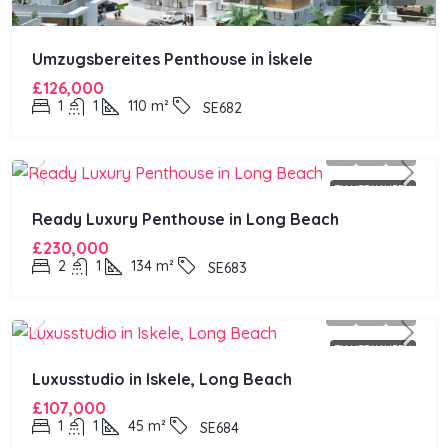
Umzugsbereites Penthouse in İskele
£126,000
1
1
110
m²
SE682
ZU VERKAUFEN
Ready Luxury Penthouse in Long Beach
£230,000
2
1
134
m²
SE683
ZU VERKAUFEN
Luxusstudio in Iskele, Long Beach
£107,000
1
1
45
m²
SE684