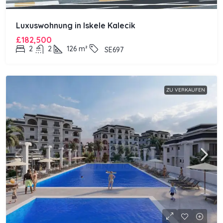
Luxuswohnung in Iskele Kalecik
£182,500
2
2
126
m²
SE697
ZU VERKAUFEN