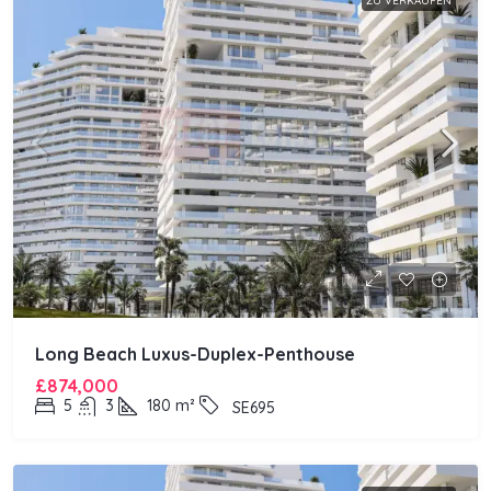
ZU VERKAUFEN
Long Beach Luxus-Duplex-Penthouse
£874,000
5
3
180
m²
SE695