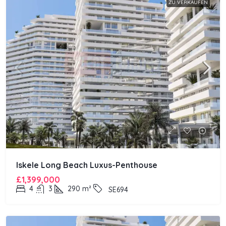
ZU VERKAUFEN
Iskele Long Beach Luxus-Penthouse
£1,399,000
4
3
290
m²
SE694