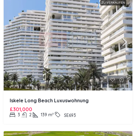
ZU VERKAUFEN
Iskele Long Beach Luxuswohnung
£301,000
3
2
139
m²
SE693