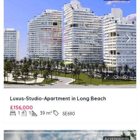
Luxus-Studio-Apartment in Long Beach
£156,000
1
1
39
m²
SE690
ZU VERKAUFEN