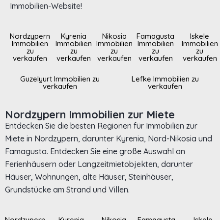
Immobilien-Website!
Nordzypern
Kyrenia
Nikosia
Famagusta
Iskele
Immobilien
Immobilien
Immobilien
Immobilien
Immobilien
zu
zu
zu
zu
zu
verkaufen
verkaufen
verkaufen
verkaufen
verkaufen
Guzelyurt Immobilien zu
Lefke Immobilien zu
verkaufen
verkaufen
Nordzypern Immobilien zur Miete
Entdecken Sie die besten Regionen für Immobilien zur
Miete in Nordzypern, darunter Kyrenia, Nord-Nikosia und
Famagusta. Entdecken Sie eine große Auswahl an
Ferienhäusern oder Langzeitmietobjekten, darunter
Häuser, Wohnungen, alte Häuser, Steinhäuser,
Grundstücke am Strand und Villen.
Nordzypern
Kyrenia
Nikosia
Famagusta
Iskele