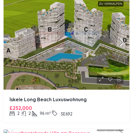
ZU VERKAUFEN
İskele Long Beach Luxuswohnung
£252,000
2
2
96
m²
SE692