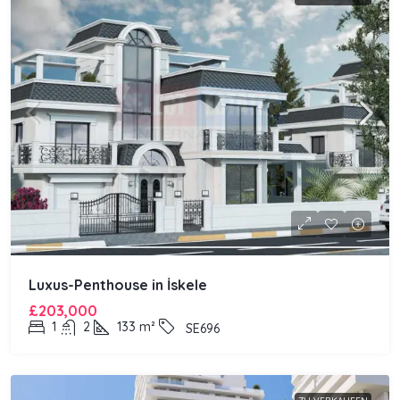
Luxus-Penthouse in İskele
£203,000
1
2
133
m²
SE696