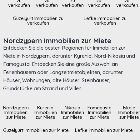
zu
zu
zu
zu
zu
verkaufen
verkaufen
verkaufen
verkaufen
verkaufen
Guzelyurt Immobilien zu
Lefke Immobilien zu
verkaufen
verkaufen
Nordzypern Immobilien zur Miete
Entdecken Sie die besten Regionen für Immobilien zur
Miete in Nordzypern, darunter Kyrenia, Nord-Nikosia und
Famagusta. Entdecken Sie eine große Auswahl an
Ferienhäusern oder Langzeitmietobjekten, darunter
Häuser, Wohnungen, alte Häuser, Steinhäuser,
Grundstücke am Strand und Villen.
Nordzypern
Kyrenia
Nikosia
Famagusta
Iskele
Immobilien
Immobilien
Immobilien
Immobilien
Immobilie
zur Miete
zur Miete
zur Miete
zur Miete
zur Miete
Guzelyurt Immobilien zur Miete
Lefke Immobilien zur Miete