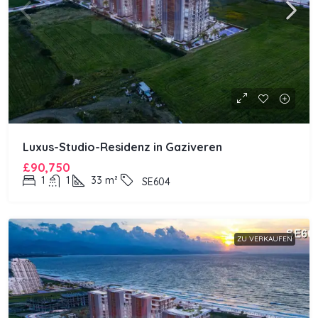
Luxus-Studio-Residenz in Gaziveren
£90,750
1
1
33
m²
SE604
ZU VERKAUFEN