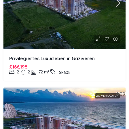
Privilegiertes Luxusleben in Gaziveren
£166,195
2
2
72
m²
SE605
ZU VERKAUFEN