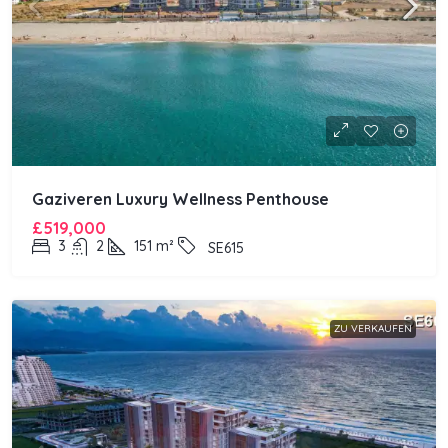
Gaziveren Luxury Wellness Penthouse
£519,000
3
2
151
m²
SE615
ZU VERKAUFEN