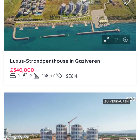
Luxus-Strandpenthouse in Gaziveren
£340,000
2
2
138
m²
SE614
ZU VERKAUFEN