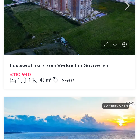
Luxuswohnsitz zum Verkauf in Gaziveren
£110,940
1
1
48
m²
SE603
ZU VERKAUFEN