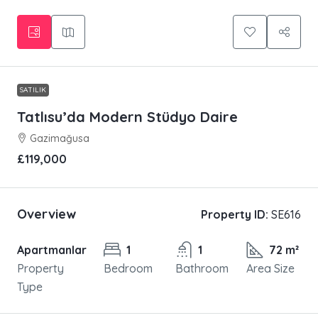
SATILIK
Tatlısu’da Modern Stüdyo Daire
Gazimağusa
£119,000
Overview
Property ID:
SE616
Apartmanlar
1
1
72 m²
Property
Bedroom
Bathroom
Area Size
Type