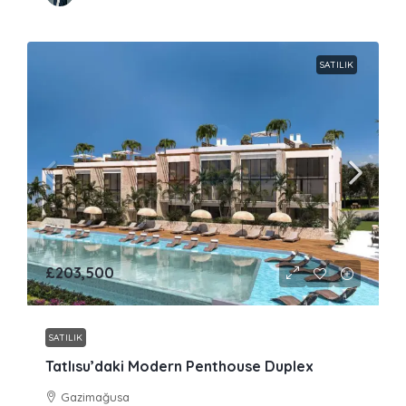
SATILIK
£203,500
SATILIK
Tatlısu’daki Modern Penthouse Duplex
Gazimağusa