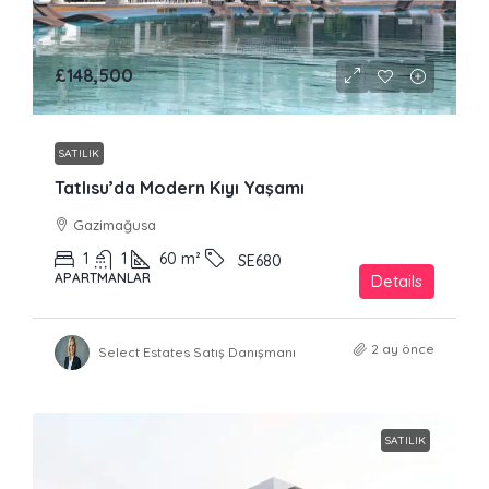
£148,500
SATILIK
Tatlısu’da Modern Kıyı Yaşamı
Gazimağusa
1
1
60
m²
SE680
APARTMANLAR
Details
2 ay önce
Select Estates Satış Danışmanı
SATILIK