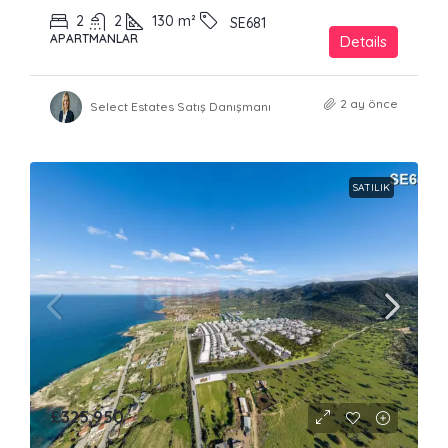
2
2
130
m²
SE681
APARTMANLAR
Details
2 ay önce
Select Estates Satış Danışmanı
SATILIK
£325,950