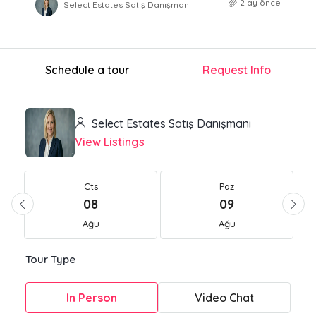
2 ay önce
Select Estates Satış Danışmanı
Schedule a tour
Request Info
Select Estates Satış Danışmanı
View Listings
Cts
Paz
08
09
Ağu
Ağu
Tour Type
In Person
Video Chat