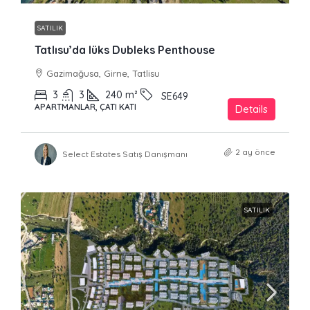
SATILIK
Tatlısu’da lüks Dubleks Penthouse
Gazimağusa, Girne, Tatlisu
3
3
240
m²
SE649
APARTMANLAR, ÇATI KATI
Details
2 ay önce
Select Estates Satış Danışmanı
SATILIK