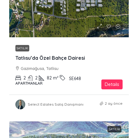
£250,950
SATILIK
Tatlısu’da Özel Bahçe Dairesi
Gazimağusa, Tatlisu
2
2
82
m²
SE648
APARTMANLAR
Details
2 ay önce
Select Estates Satış Danışmanı
SATILIK