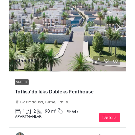
£155,950
SATILIK
Tatlısu’da lüks Dubleks Penthouse
Gazimağusa, Girne, Tatlisu
1
2
90
m²
SE647
APARTMANLAR
Details