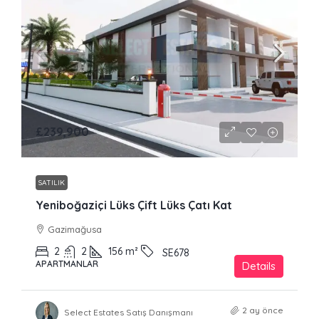
£239,900
SATILIK
Yeniboğaziçi Lüks Çift Lüks Çatı Kat
Gazimağusa
2
2
156
m²
SE678
APARTMANLAR
Details
2 ay önce
Select Estates Satış Danışmanı