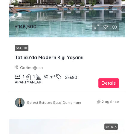
£148,500
SATILIK
Tatlısu’da Modern Kıyı Yaşamı
Gazimağusa
1
1
60
m²
SE680
APARTMANLAR
Details
2 ay önce
Select Estates Satış Danışmanı
SATILIK