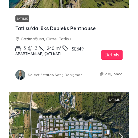
SATILIK
Tatlısu’da lüks Dubleks Penthouse
Gazimağusa, Girne, Tatlisu
3
3
240
m²
SE649
APARTMANLAR, ÇATI KATI
Details
2 ay önce
Select Estates Satış Danışmanı
SATILIK