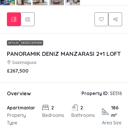
SATILIK
DENIZ CEPHESI
PANORAMIK DENIZ MANZARASI 2+1 LOFT
Gazimağusa
£267,500
Overview
Property ID:
SE516
Apartmanlar
2
2
186
Property
Bedrooms
Bathrooms
m²
Type
Area Size