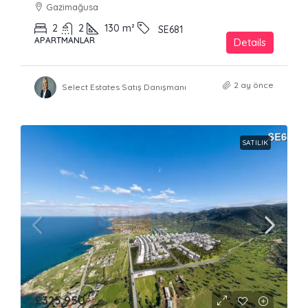
Gazimağusa
2
2
130
m²
SE681
APARTMANLAR
Details
2 ay önce
Select Estates Satış Danışmanı
SATILIK
£325,950