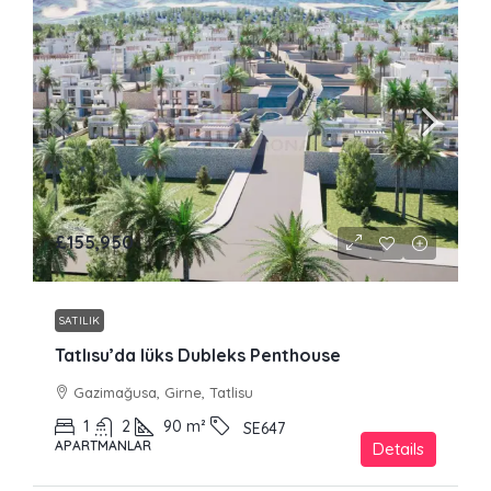
£155,950
SATILIK
Tatlısu’da lüks Dubleks Penthouse
Gazimağusa, Girne, Tatlisu
1
2
90
m²
SE647
APARTMANLAR
Details