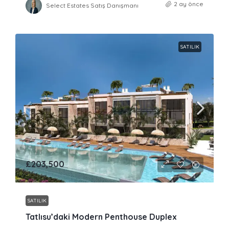
2 ay önce
Select Estates Satış Danışmanı
SATILIK
£203,500
SATILIK
Tatlısu’daki Modern Penthouse Duplex