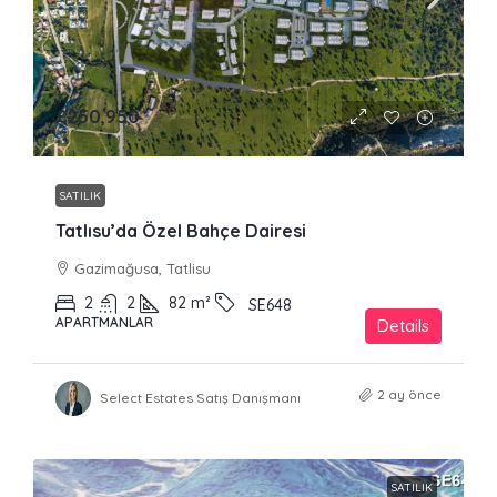
£250,950
SATILIK
Tatlısu’da Özel Bahçe Dairesi
Gazimağusa, Tatlisu
2
2
82
m²
SE648
APARTMANLAR
Details
2 ay önce
Select Estates Satış Danışmanı
SATILIK