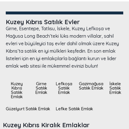
Kuzey Kıbrıs Satılık Evler
Girne, Esentepe, Tatlısu, İskele, Kuzey Lefkoşa ve
Mağusa Long Beach’teki lüks modern villalar, sahil
evleri ve büyüleyici taş evler dahil olmak üzere Kuzey
Kıbrıs’ta satılık en iyi mülkleri keşfedin. En son emlak
listeleri için en iyi emlakçılarla bağlantı kurun ve lider
emlak web sitesi ile mükemmel evinizi bulun!
Kuzey
Girne
Lefkoşa
Gazimağusa
İskele
Kıbrıs
Satılık
Satılık
Satılık Emlak
Satılık
Satılık
Emlak
Emlak
Emlak
Emlak
Güzelyurt Satılık Emlak
Lefke Satılık Emlak
Kuzey Kıbrıs Kiralık Emlaklar