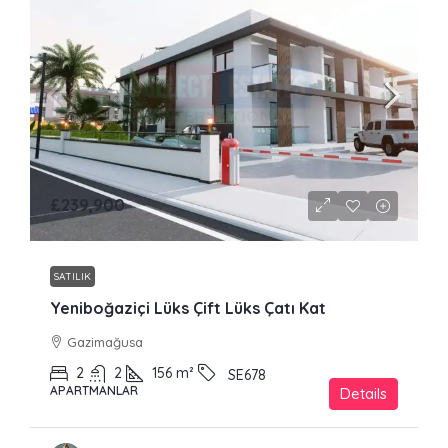
£239,900
SATILIK
Yeniboğaziçi Lüks Çift Lüks Çatı Kat
Gazimağusa
2
2
156
m²
SE678
APARTMANLAR
Details