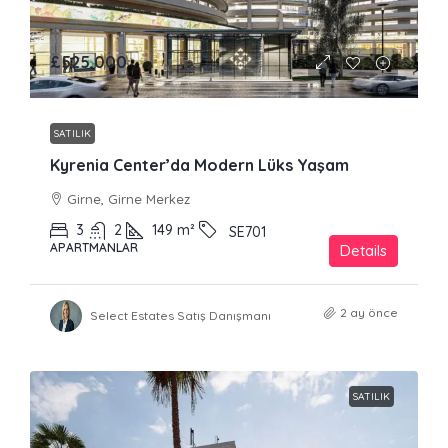
£525,000
SATILIK
Kyrenia Center’da Modern Lüks Yaşam
Girne, Girne Merkez
3
2
149
m²
SE701
APARTMANLAR
Details
2 ay önce
Select Estates Satış Danışmanı
SATILIK