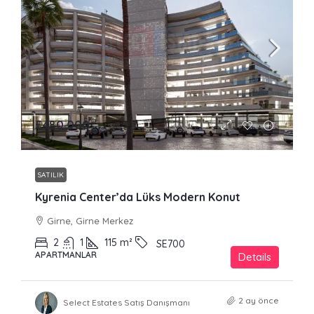
£480,000
SATILIK
Kyrenia Center’da Lüks Modern Konut
Girne, Girne Merkez
2
1
115
m²
SE700
APARTMANLAR
Details
2 ay önce
Select Estates Satış Danışmanı