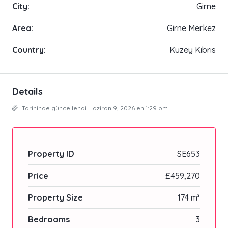
City:
Girne
Area:
Girne Merkez
Country:
Kuzey Kıbrıs
Details
Tarihinde güncellendi Haziran 9, 2026 en 1:29 pm
Property ID
SE653
Price
£459,270
Property Size
174 m²
Bedrooms
3