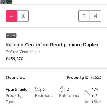
SATILIK
Kyrenia Center’da Ready Luxury Duplex
Girne, Girne Merkez
£459,270
Overview
Property ID:
SE653
Apartmanlar
3
2
174
Property
Bedrooms
Bathrooms
m²
Type
Area Size