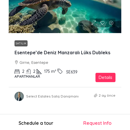
£317,000
SATILIK
Esentepe’de Deniz Manzaralı Lüks Dubleks
Girne, Esentepe
2
2
175
m²
SE639
APARTMANLAR
Details
2 ay önce
Select Estates Satış Danışmanı
Schedule a tour
Request Info