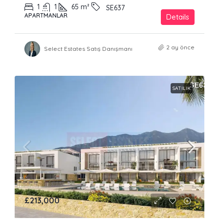
1
1
65
m²
SE637
APARTMANLAR
Details
2 ay önce
Select Estates Satış Danışmanı
SATILIK
£213,000