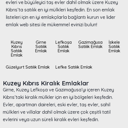
evleri ve büyüleyici taş evler dahil olmak üzere Kuzey
Kıbrıs’ta satılık en iyi mülkleri keşfedin. En son emlak
listeleri için en iyi emlakçılarla bağlantı kurun ve lider
emlak web sitesi ile mükemmel evinizi bulun!
Kuzey
Girne
Lefkoşa
Gazimağusa
İskele
Kıbrıs
Satılık
Satılık
Satılık Emlak
Satılık
Satılık
Emlak
Emlak
Emlak
Emlak
Güzelyurt Satılık Emlak
Lefke Satılık Emlak
Kuzey Kıbrıs Kiralık Emlaklar
Girne, Kuzey Lefkoşa ve Gazimağusa’yı içeren Kuzey
Kıbrıs’taki kiralık mülkler için en iyi bölgeleri keşfedin.
Evler, apartman daireleri, eski evler, taş evler, sahil
mülkleri ve villalar dahil olmak üzere çok çeşitli tatil
evlerini veya uzun süreli kiralık evleri keşfedin.