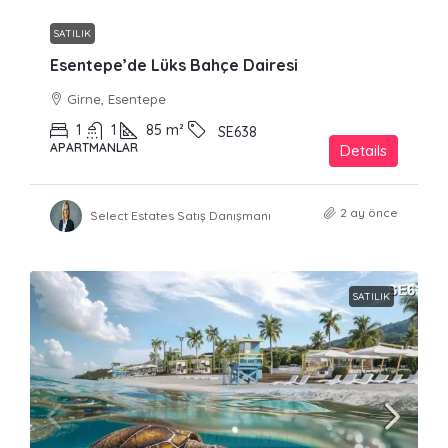
SATILIK
Esentepe’de Lüks Bahçe Dairesi
Girne, Esentepe
1
1
85
m²
SE638
APARTMANLAR
Details
2 ay önce
Select Estates Satış Danışmanı
SATILIK