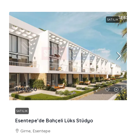
SATILIK
£144,000
SATILIK
Esentepe’de Bahçeli Lüks Stüdyo
Girne, Esentepe