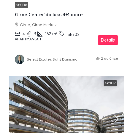
SATILIK
Girne Center’da lüks 4+1 daire
Girne, Girne Merkez
4
3
162
m²
SE702
APARTMANLAR
Details
2 ay önce
Select Estates Satış Danışmanı
SATILIK