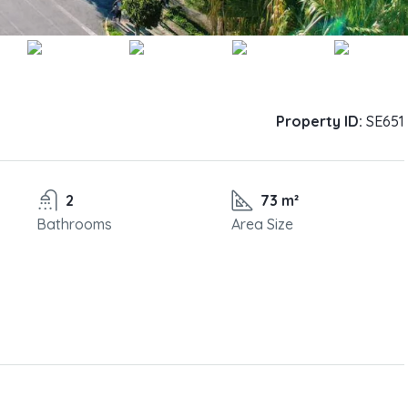
Property ID:
SE651
2
73 m²
Bathrooms
Area Size