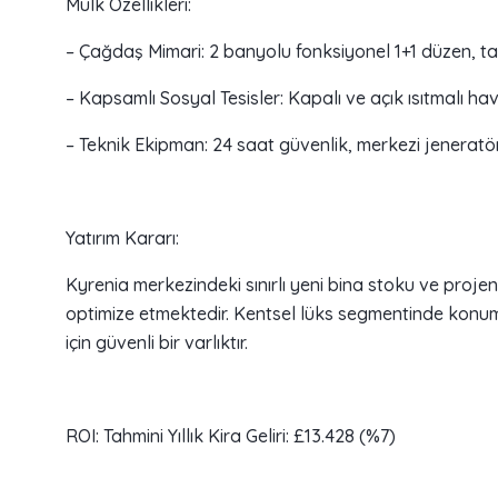
Mülk Özellikleri:
– Çağdaş Mimari: 2 banyolu fonksiyonel 1+1 düzen, t
– Kapsamlı Sosyal Tesisler: Kapalı ve açık ısıtmalı h
– Teknik Ekipman: 24 saat güvenlik, merkezi jeneratö
Yatırım Kararı:
Kyrenia merkezindeki sınırlı yeni bina stoku ve projen
optimize etmektedir. Kentsel lüks segmentinde konum
için güvenli bir varlıktır.
ROI: Tahmini Yıllık Kira Geliri: £13.428 (%7)