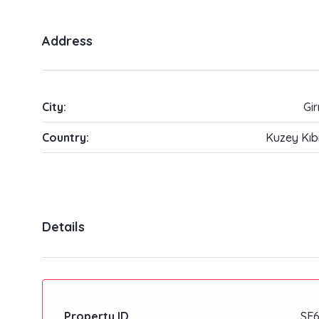
Address
City:
Gi
Country:
Kuzey Kıb
Details
Property ID
SE6