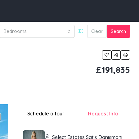
Bedrooms
Clear
Search
£191,835
Schedule a tour
Request Info
Select Estates Satış Danışmanı