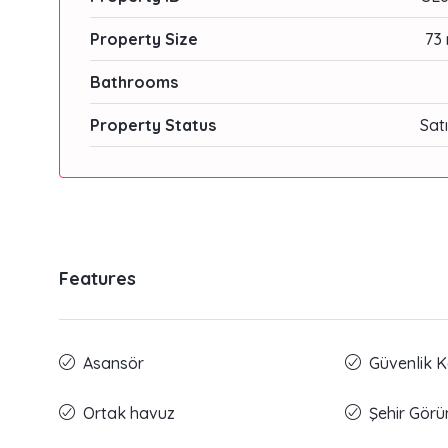
Property Size
73 
Bathrooms
Property Status
Satı
Features
Asansör
Güvenlik 
Ortak havuz
Şehir Gör