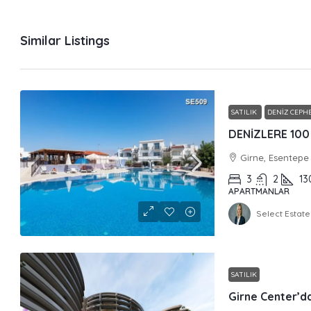
Similar Listings
SATILIK
DENIZ CEPHE
Girne, Esentepe
3
2
13
APARTMANLAR
Select Estate
SATILIK
Girne Center’da