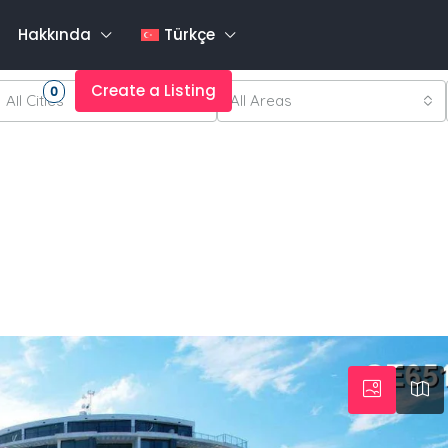
Hakkında
Türkçe
rites
Create a Listing
0
All Cities
All Areas