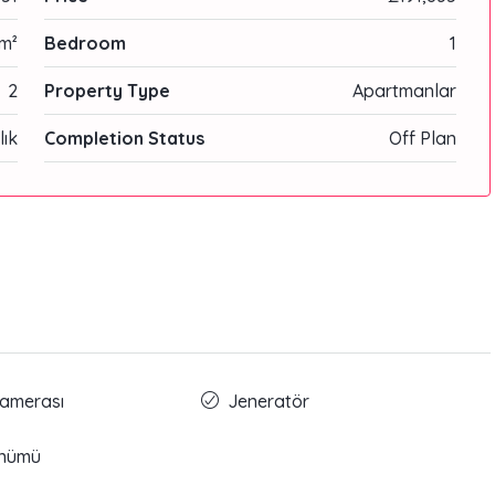
m²
Bedroom
1
2
Property Type
Apartmanlar
lık
Completion Status
Off Plan
Kamerası
Jeneratör
ünümü