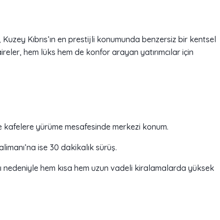
Kuzey Kıbrıs’ın en prestijli konumunda benzersiz bir kentsel
ler, hem lüks hem de konfor arayan yatırımcılar için
 ve kafelere yürüme mesafesinde merkezi konum.
alimanı’na ise 30 dakikalık sürüş.
ı nedeniyle hem kısa hem uzun vadeli kiralamalarda yüksek