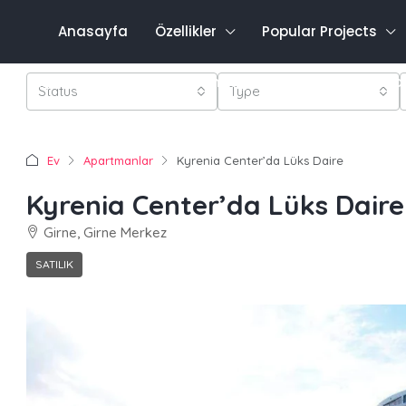
Anasayfa
Özellikler
Popular Projects
Favo
0548 821 0011
Oturum aç
Kayıt olmak
Status
Type
Ev
Apartmanlar
Kyrenia Center’da Lüks Daire
Kyrenia Center’da Lüks Daire
Girne, Girne Merkez
SATILIK