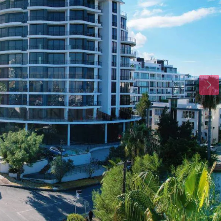
Sal
Çar
Per
18
19
20
Ağu
Ağu
Ağu