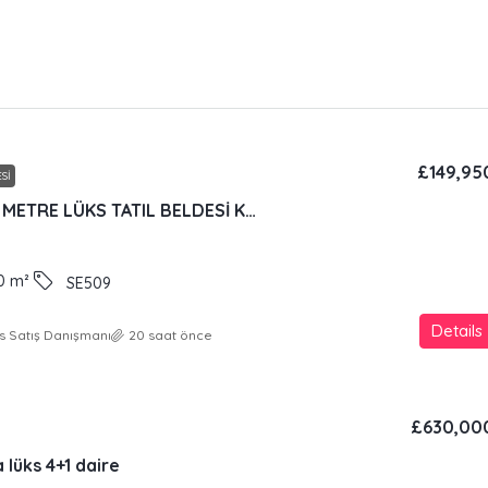
£149,95
SI
DENİZLERE 100 METRE LÜKS TATIL BELDESİ KONSEPTİNDE GENIŞ DAIRE
0
m²
SE509
Details
s Satış Danışmanı
20 saat önce
£630,00
 lüks 4+1 daire