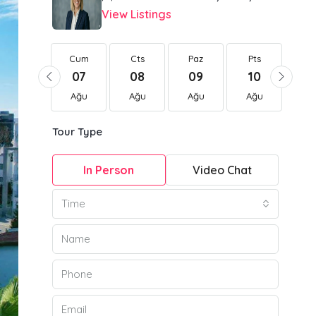
View Listings
Cum
Cum
Cts
Paz
Pts
Sa
21
07
08
09
10
1
Ağu
Ağu
Ağu
Ağu
Ağu
Ağ
Tour Type
In Person
Video Chat
Time