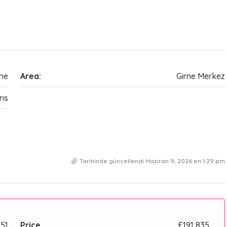
rne
Area:
Girne Merkez
rıs
Tarihinde güncellendi Haziran 9, 2026 en 1:29 pm
51
Price
£191,835