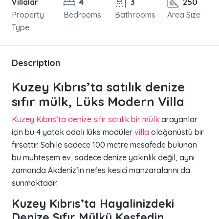
Villalar
4
3
250
Property
Bedrooms
Bathrooms
Area Size
Type
Description
Kuzey Kıbrıs’ta satılık denize
sıfır mülk, Lüks Modern Villa
Kuzey Kıbrıs’ta denize sıfır satılık bir mülk
arayanlar
için bu 4 yatak odalı lüks modüler
villa
olağanüstü bir
fırsattır. Sahile sadece 100 metre mesafede bulunan
bu muhteşem ev, sadece denize yakınlık değil, aynı
zamanda Akdeniz’in nefes kesici manzaralarını da
sunmaktadır.
Kuzey Kıbrıs’ta Hayalinizdeki
Denize Sıfır Mülkü Keşfedin