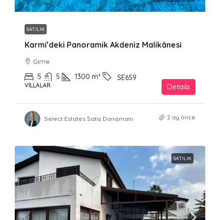
SATILIK
Karmi’deki Panoramik Akdeniz Malikânesi
Girne
5
5
1300
m²
SE659
VILLALAR
Details
2 ay önce
Select Estates Satış Danışmanı
SATILIK