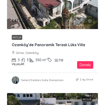
£472,500
SATILIK
Ozanköy’de Panoramik Teraslı Lüks Villa
Girne, Ozanköy
3
3
550
m²
SE719
VILLALAR
Details
2 ay önce
Select Estates Satış Danışmanı
SATILIK