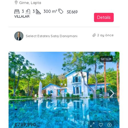
Girne, Lapta
3
3
300
m²
SE669
VILLALAR
Details
2 ay önce
Select Estates Satış Danışmanı
SATILIK
£799,990