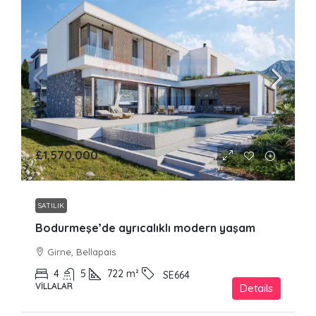
£1,570,000
SATILIK
Bodurmeşe’de ayrıcalıklı modern yaşam
Girne, Bellapais
4
5
722
m²
SE664
VILLALAR
Details