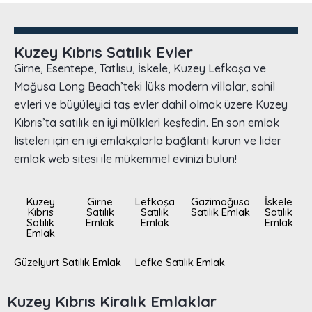
Kuzey Kıbrıs Satılık Evler
Girne, Esentepe, Tatlısu, İskele, Kuzey Lefkoşa ve
Mağusa Long Beach’teki lüks modern villalar, sahil
evleri ve büyüleyici taş evler dahil olmak üzere Kuzey
Kıbrıs’ta satılık en iyi mülkleri keşfedin. En son emlak
listeleri için en iyi emlakçılarla bağlantı kurun ve lider
emlak web sitesi ile mükemmel evinizi bulun!
Kuzey
Girne
Lefkoşa
Gazimağusa
İskele
Kıbrıs
Satılık
Satılık
Satılık Emlak
Satılık
Satılık
Emlak
Emlak
Emlak
Emlak
Güzelyurt Satılık Emlak
Lefke Satılık Emlak
Kuzey Kıbrıs Kiralık Emlaklar