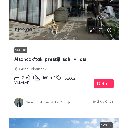
£199,000
SATILIK
Alsancak’taki prestijli sahil villası
Girne, Alsancak
2
1
160
m²
SE662
VILLALAR
Details
2 ay önce
Select Estates Satış Danışmanı
SATILIK