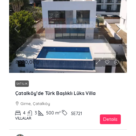
£550,000
SATILIK
Çatalköy’de Türk Başlıklı Lüks Villa
Girne, Çatalköy
4
3
500
m²
SE721
VILLALAR
Details