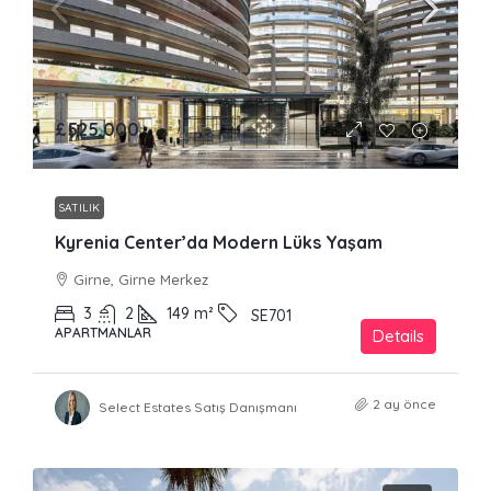
£525,000
SATILIK
Kyrenia Center’da Modern Lüks Yaşam
Girne, Girne Merkez
3
2
149
m²
SE701
APARTMANLAR
Details
2 ay önce
Select Estates Satış Danışmanı