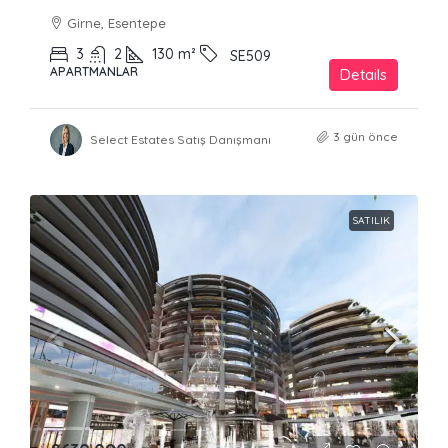
Girne, Esentepe
3
2
130
m²
SE509
APARTMANLAR
Details
3 gün önce
Select Estates Satış Danışmanı
SATILIK