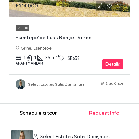
£213,000
SATILIK
Esentepe’de Lüks Bahçe Dairesi
Girne, Esentepe
1
1
85
m²
SE638
APARTMANLAR
Details
2 ay önce
Select Estates Satış Danışmanı
Schedule a tour
Request Info
Select Estates Satış Danışmanı