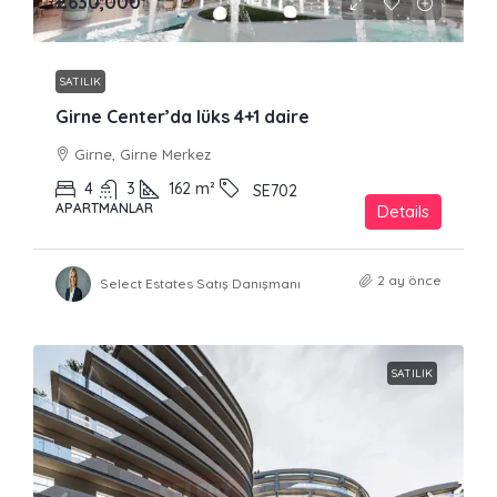
£630,000
SATILIK
Girne Center’da lüks 4+1 daire
Girne, Girne Merkez
4
3
162
m²
SE702
APARTMANLAR
Details
2 ay önce
Select Estates Satış Danışmanı
SATILIK