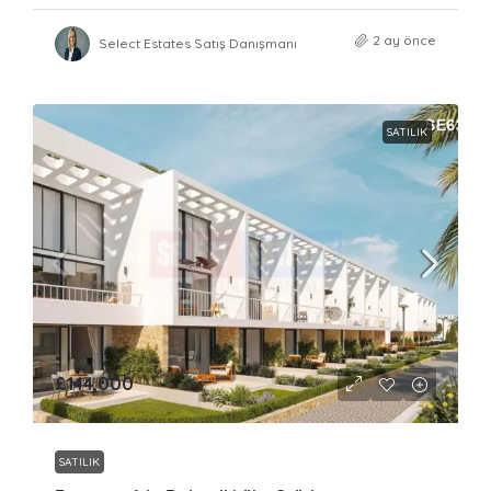
2 ay önce
Select Estates Satış Danışmanı
SATILIK
£144,000
SATILIK