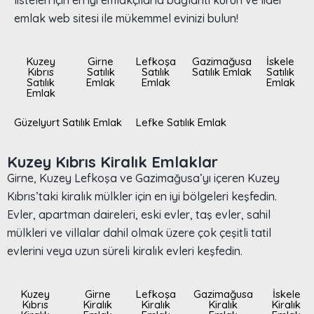
listeleri için en iyi emlakçılarla bağlantı kurun ve lider
emlak web sitesi ile mükemmel evinizi bulun!
Kuzey
Girne
Lefkoşa
Gazimağusa
İskele
Kıbrıs
Satılık
Satılık
Satılık Emlak
Satılık
Satılık
Emlak
Emlak
Emlak
Emlak
Güzelyurt Satılık Emlak
Lefke Satılık Emlak
Kuzey Kıbrıs Kiralık Emlaklar
Girne, Kuzey Lefkoşa ve Gazimağusa’yı içeren Kuzey
Kıbrıs’taki kiralık mülkler için en iyi bölgeleri keşfedin.
Evler, apartman daireleri, eski evler, taş evler, sahil
mülkleri ve villalar dahil olmak üzere çok çeşitli tatil
evlerini veya uzun süreli kiralık evleri keşfedin.
Kuzey
Girne
Lefkoşa
Gazimağusa
İskele
Kıbrıs
Kiralık
Kiralık
Kiralık
Kiralık