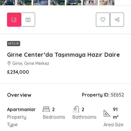
SATILIK
Girne Center’da Taşınmaya Hazır Daire
Girne, Girne Merkez
£234,000
Overview
Property ID:
SE652
Apartmanlar
2
2
91
Property
Bedrooms
Bathrooms
m²
Type
Area Size