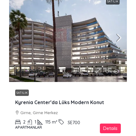
SATILIK
£480,000
SATILIK
Kyrenia Center’da Lüks Modern Konut
Girne, Girne Merkez
2
1
115
m²
SE700
APARTMANLAR
Details