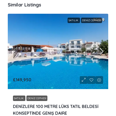
Similar Listings
SATILIK
DENIZ CEPHESI
£149,950
SATILIK
DENIZ CEPHESI
DENİZLERE 100 METRE LÜKS TATIL BELDESİ
KONSEPTİNDE GENIŞ DAIRE