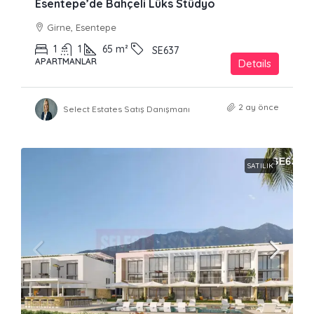
Esentepe’de Bahçeli Lüks Stüdyo
Girne, Esentepe
1
1
65
m²
SE637
APARTMANLAR
Details
2 ay önce
Select Estates Satış Danışmanı
SATILIK