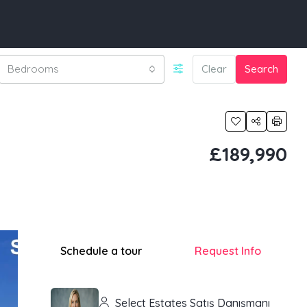
Bedrooms
Clear
Search
£189,990
Schedule a tour
Request Info
Select Estates Satış Danışmanı