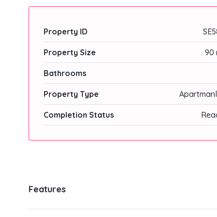
Property ID
SE5
Property Size
90 
Bathrooms
Property Type
Apartmanl
Completion Status
Rea
Features