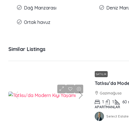
Dağ Manzarası
Deniz Man
Ortak havuz
Similar Listings
SATILIK
Tatlısu’da Mode
Gazimağusa
1
1
60
APARTMANLAR
Select Estate