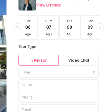
View Listings
Per
Per
Cum
Cts
Paz
Pt
20
06
07
08
09
1
Ağu
Ağu
Ağu
Ağu
Ağu
Ağ
Tour Type
In Person
Video Chat
Time