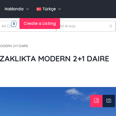
Hakkında
Türkçe
rites
Create a Listing
0
All Cities
All Areas
MODERN 2+1 DAIRE
UZAKLIKTA MODERN 2+1 DAIRE