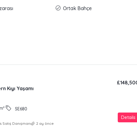
zarası
Ortak Bahçe
£148,50
rn Kıyı Yaşamı
m²
SE680
Details
s Satış Danışmanı
2 ay önce