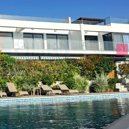
Pts
Sal
Çar
17
18
19
Ağu
Ağu
Ağu