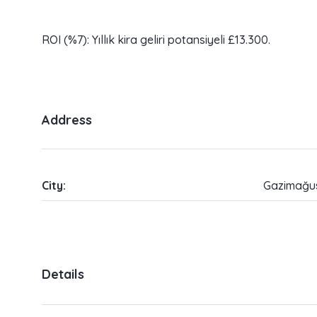
ROI (%7): Yıllık kira geliri potansiyeli £13.300.
Address
City:
Gazimağu
Details