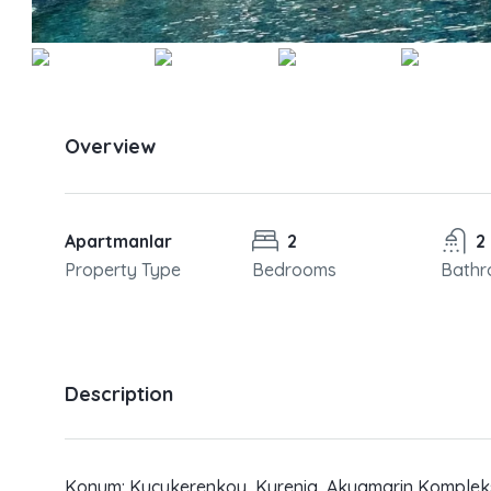
Overview
Apartmanlar
2
2
Property Type
Bedrooms
Bathr
Description
Konum: Kuçukerenkoy, Kyrenia, Akuamarin Kompleksi