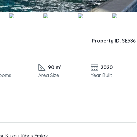
Property ID:
SE586
90 m²
2020
ooms
Area Size
Year Built
. Kuzey Kıbrıs Emlak