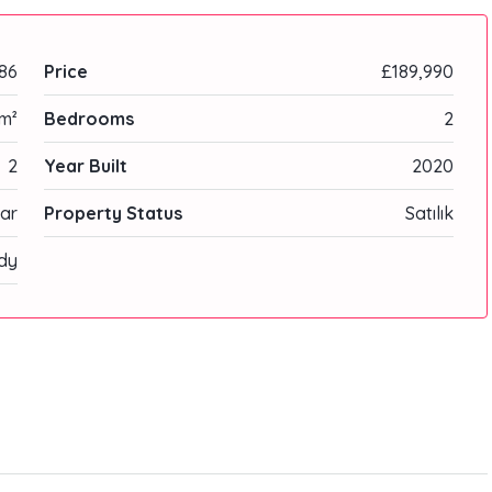
86
Price
£189,990
m²
Bedrooms
2
2
Year Built
2020
ar
Property Status
Satılık
dy