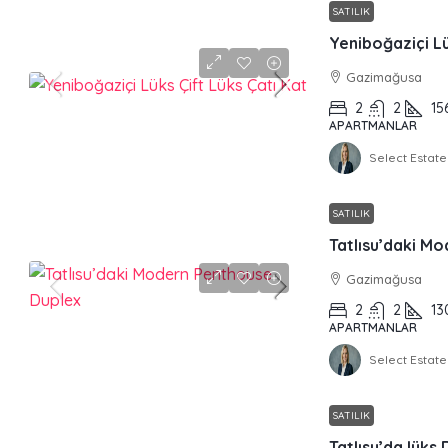
SATILIK
Yeniboğaziçi Lü
Gazimağusa
2
2
15
APARTMANLAR
Select Estate
SATILIK
Tatlısu’daki M
Gazimağusa
2
2
13
APARTMANLAR
Select Estate
SATILIK
Tatlısu’da lüks