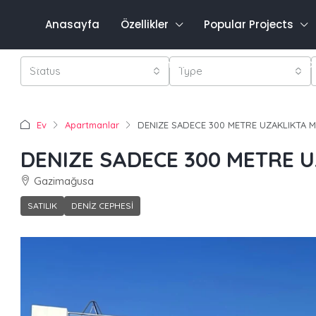
Anasayfa
Özellikler
Popular Projects
Favo
0548 821 0011
Oturum aç
Kayıt olmak
Status
Type
Ev
Apartmanlar
DENIZE SADECE 300 METRE UZAKLIKTA 
DENIZE SADECE 300 METRE 
Gazimağusa
SATILIK
DENIZ CEPHESI