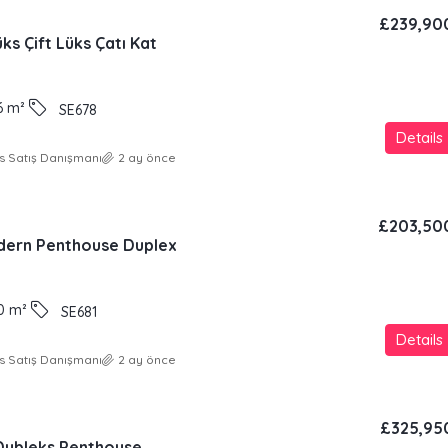
£239,90
ks Çift Lüks Çatı Kat
6
m²
SE678
Details
s Satış Danışmanı
2 ay önce
£203,50
odern Penthouse Duplex
0
m²
SE681
Details
s Satış Danışmanı
2 ay önce
£325,95
 Dubleks Penthouse