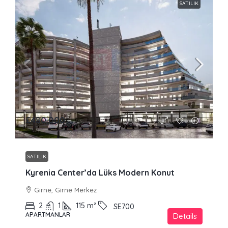
SATILIK
£480,000
SATILIK
Kyrenia Center’da Lüks Modern Konut
Girne, Girne Merkez
2
1
115
m²
SE700
APARTMANLAR
Details