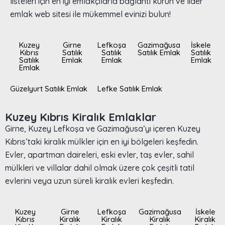
listeleri için en iyi emlakçılarla bağlantı kurun ve lider
emlak web sitesi ile mükemmel evinizi bulun!
Kuzey
Girne
Lefkoşa
Gazimağusa
İskele
Kıbrıs
Satılık
Satılık
Satılık Emlak
Satılık
Satılık
Emlak
Emlak
Emlak
Emlak
Güzelyurt Satılık Emlak
Lefke Satılık Emlak
Kuzey Kıbrıs Kiralık Emlaklar
Girne, Kuzey Lefkoşa ve Gazimağusa’yı içeren Kuzey
Kıbrıs’taki kiralık mülkler için en iyi bölgeleri keşfedin.
Evler, apartman daireleri, eski evler, taş evler, sahil
mülkleri ve villalar dahil olmak üzere çok çeşitli tatil
evlerini veya uzun süreli kiralık evleri keşfedin.
Kuzey
Girne
Lefkoşa
Gazimağusa
İskele
Kıbrıs
Kiralık
Kiralık
Kiralık
Kiralık