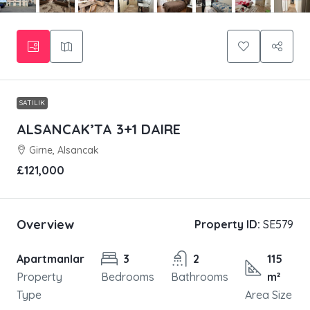
SATILIK
ALSANCAK’TA 3+1 DAIRE
Girne, Alsancak
£121,000
Overview
Property ID:
SE579
Apartmanlar
3
2
115
Property
Bedrooms
Bathrooms
m²
Type
Area Size