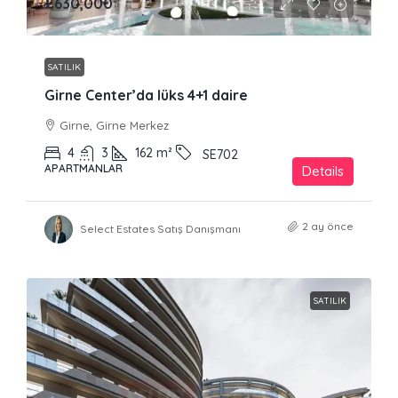
£630,000
SATILIK
Girne Center’da lüks 4+1 daire
Girne, Girne Merkez
4
3
162
m²
SE702
APARTMANLAR
Details
2 ay önce
Select Estates Satış Danışmanı
SATILIK