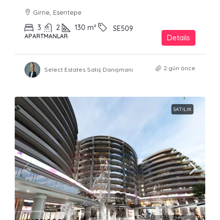
Girne, Esentepe
3
2
130
m²
SE509
APARTMANLAR
Details
2 gün önce
Select Estates Satış Danışmanı
SATILIK