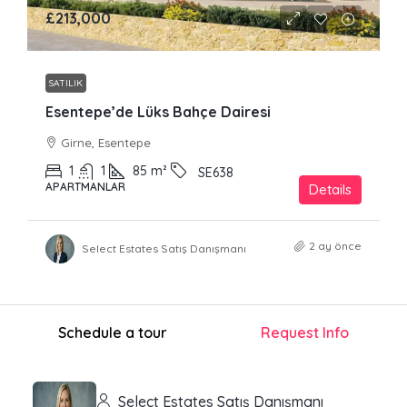
£213,000
SATILIK
Esentepe’de Lüks Bahçe Dairesi
Girne, Esentepe
1
1
85
m²
SE638
APARTMANLAR
Details
2 ay önce
Select Estates Satış Danışmanı
Schedule a tour
Request Info
Select Estates Satış Danışmanı