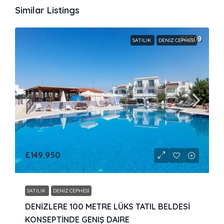
Similar Listings
SATILIK
DENIZ CEPHESI
£149,950
SATILIK
DENIZ CEPHESI
DENİZLERE 100 METRE LÜKS TATIL BELDESİ
KONSEPTİNDE GENIŞ DAIRE