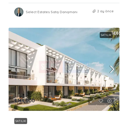
2 ay önce
Select Estates Satış Danışmanı
SATILIK
£144,000
SATILIK