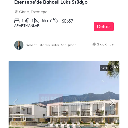
Esentepe’de Bahçeli Lüks Stüdyo
Girne, Esentepe
1
1
65
m²
SE637
APARTMANLAR
Details
2 ay önce
Select Estates Satış Danışmanı
SATILIK