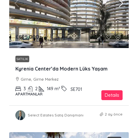
£525,000
SATILIK
Kyrenia Center’da Modern Lüks Yaşam
Girne, Girne Merkez
3
2
149
m²
SE701
APARTMANLAR
Details
2 ay önce
Select Estates Satış Danışmanı