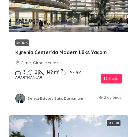
£525,000
SATILIK
Kyrenia Center’da Modern Lüks Yaşam
Girne, Girne Merkez
3
2
149
m²
SE701
APARTMANLAR
Details
2 ay önce
Select Estates Satış Danışmanı
SATILIK