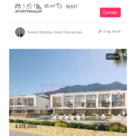
1
1
65
m²
SE637
APARTMANLAR
Details
2 ay önce
Select Estates Satış Danışmanı
SATILIK
£213,000