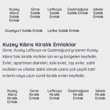
Kuzey
Girne
Lefkoşa
Gazimağusa
İskele
Kıbrıs
Satılık
Satılık
Satılık Emlak
Satılık
Satılık
Emlak
Emlak
Emlak
Emlak
Güzelyurt Satılık Emlak
Lefke Satılık Emlak
Kuzey Kıbrıs Kiralık Emlaklar
Girne, Kuzey Lefkoşa ve Gazimağusa’yı içeren Kuzey
Kıbrıs’taki kiralık mülkler için en iyi bölgeleri keşfedin.
Evler, apartman daireleri, eski evler, taş evler, sahil
mülkleri ve villalar dahil olmak üzere çok çeşitli tatil
evlerini veya uzun süreli kiralık evleri keşfedin.
Kuzey
Girne
Lefkoşa
Gazimağusa
İskele
Kıbrıs
Kiralık
Kiralık
Kiralık
Kiralık
Kiralık
Emlak
Emlak
Emlak
Emlak
Emlak