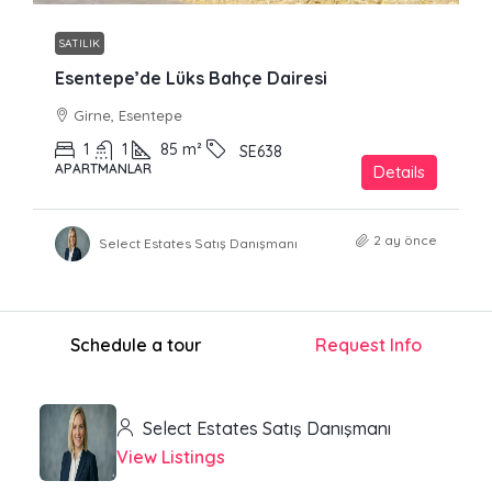
SATILIK
Esentepe’de Lüks Bahçe Dairesi
Girne, Esentepe
1
1
85
m²
SE638
APARTMANLAR
Details
2 ay önce
Select Estates Satış Danışmanı
Schedule a tour
Request Info
Select Estates Satış Danışmanı
View Listings