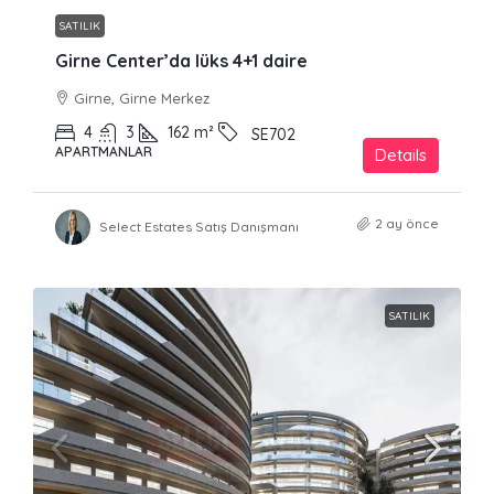
SATILIK
Girne Center’da lüks 4+1 daire
Girne, Girne Merkez
4
3
162
m²
SE702
APARTMANLAR
Details
2 ay önce
Select Estates Satış Danışmanı
SATILIK