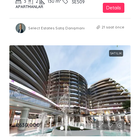
3
2
130
m²
SE509
APARTMANLAR
Details
21 saat önce
Select Estates Satış Danışmanı
SATILIK
£630,000