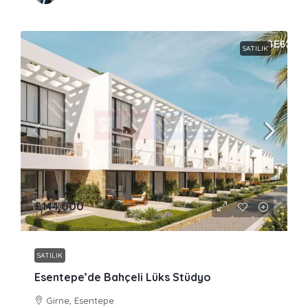
SATILIK
£144,000
SATILIK
Esentepe’de Bahçeli Lüks Stüdyo
Girne, Esentepe