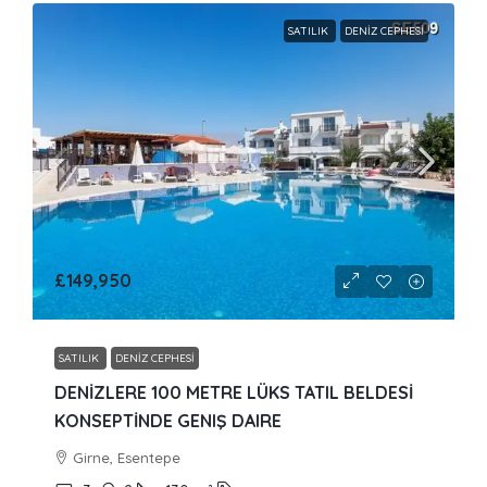
SATILIK
DENIZ CEPHESI
£149,950
SATILIK
DENIZ CEPHESI
DENİZLERE 100 METRE LÜKS TATIL BELDESİ
KONSEPTİNDE GENIŞ DAIRE
Girne, Esentepe