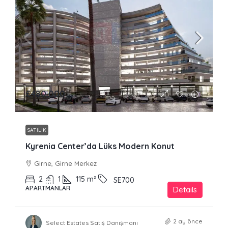
£480,000
SATILIK
Kyrenia Center’da Lüks Modern Konut
Girne, Girne Merkez
2
1
115
m²
SE700
APARTMANLAR
Details
2 ay önce
Select Estates Satış Danışmanı