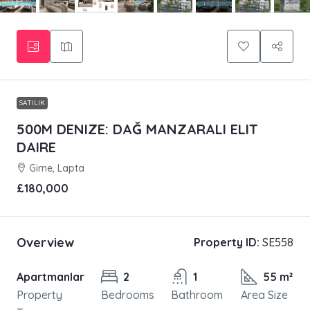
SATILIK
500M DENIZE: DAĞ MANZARALI ELIT
DAIRE
Girne, Lapta
£180,000
Overview
Property ID:
SE558
Apartmanlar
2
1
55 m²
Property
Bedrooms
Bathroom
Area Size