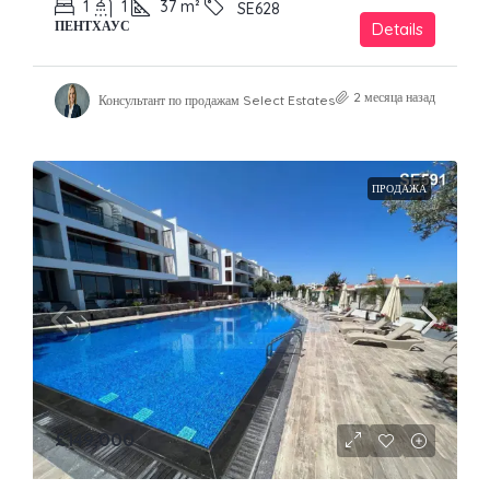
1
1
37
m²
SE628
ПЕНТХАУС
Details
2 месяца назад
Консультант по продажам Select Estates
ПРОДАЖА
£149,000