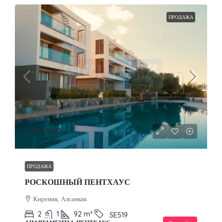
ПРОДАЖА
£264,500
ПРОДАЖА
РОСКОШНЫЙ ПЕНТХАУС
Кирения, Алсанкак
2
1
92
m²
SE519