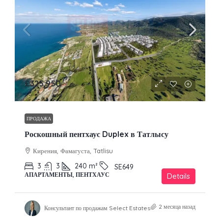
£325,950
ПРОДАЖА
Роскошный пентхаус Duplex в Татлысу
Кирения, Фамагуста, Tatlisu
3
3
240
m²
SE649
АПАРТАМЕНТЫ, ПЕНТХАУС
Details
2 месяца назад
Консультант по продажам Select Estates