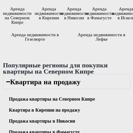
Аренда
Аренда
Аренда
Аренда
Аренд
недвижимости
недвижимости
недвижимости
недвижимости
недвижим
на Северном
в Кирении
в Никосии
в Фамагусте
в Искел
Кипре
Аренда недвижимости в
Аренда недвижимости в
Гезелюрте
Лефке
Популярные регионы для покупки
квартиры на Северном Кипре
Квартира на продажу
Продажа квартиры на Северном Кипре
Квартира в Кирении на продажу
Продажа квартиры в Никосии
Продажа квартиры в Фамагусте