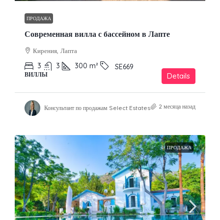
ПРОДАЖА
Современная вилла с бассейном в Лапте
Кирения, Лапта
3
3
300
m²
SE669
ВИЛЛЫ
Details
2 месяца назад
Консультант по продажам Select Estates
ПРОДАЖА