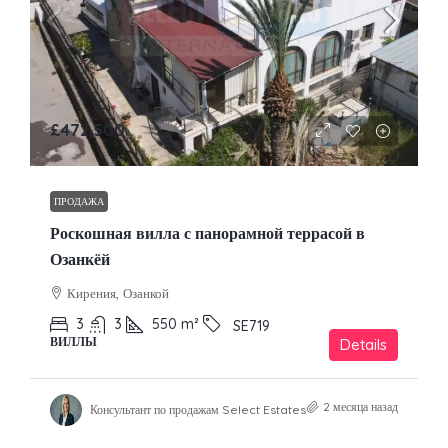
£472,500
ПРОДАЖА
Роскошная вилла с панорамной террасой в
Озанкёй
Кирения, Озанкой
3
3
550
m²
SE719
ВИЛЛЫ
Details
2 месяца назад
Консультант по продажам Select Estates