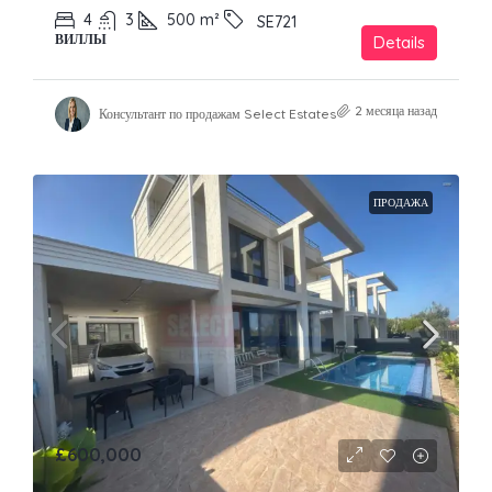
4
3
500
m²
SE721
ВИЛЛЫ
Details
2 месяца назад
Консультант по продажам Select Estates
ПРОДАЖА
£600,000