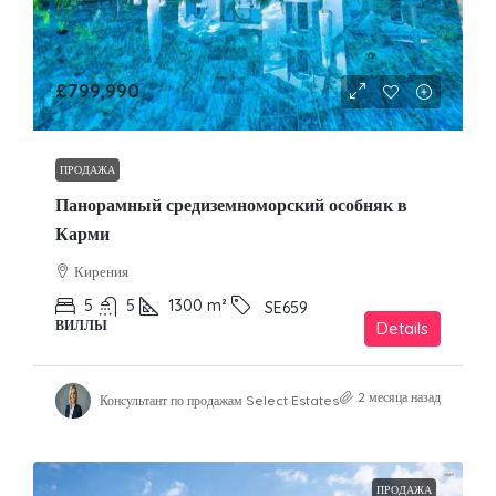
£799,990
ПРОДАЖА
Панорамный средиземноморский особняк в
Карми
Кирения
5
5
1300
m²
SE659
ВИЛЛЫ
Details
2 месяца назад
Консультант по продажам Select Estates
ПРОДАЖА