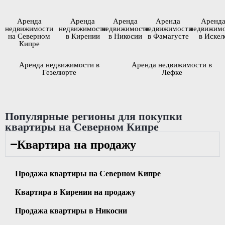
Аренда
Аренда
Аренда
Аренда
Аренд
недвижимости
недвижимости
недвижимости
недвижимости
недвижим
на Северном
в Кирении
в Никосии
в Фамагусте
в Искел
Кипре
Аренда недвижимости в
Аренда недвижимости в
Гезелюрте
Лефке
Популярные регионы для покупки
квартиры на Северном Кипре
Квартира на продажу
Продажа квартиры на Северном Кипре
Квартира в Кирении на продажу
Продажа квартиры в Никосии