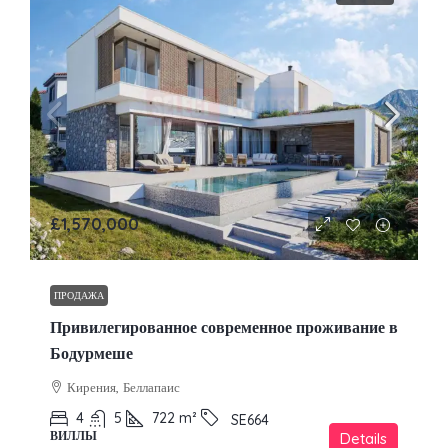
£1,570,000
ПРОДАЖА
Привилегированное современное проживание в
Бодурмеше
Кирения, Беллапаис
4
5
722
m²
SE664
ВИЛЛЫ
Details