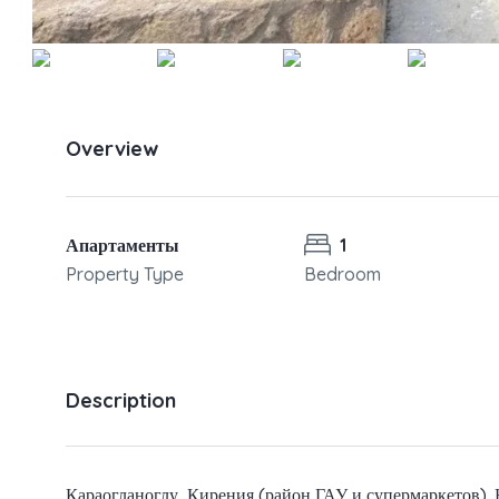
Overview
Апартаменты
1
Property Type
Bedroom
Description
Караогланоглу, Кирения (район ГАУ и супермаркетов)