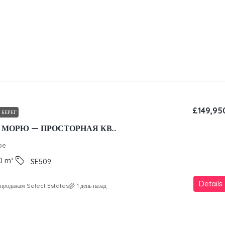
£149,95
 БЕРЕГ
100 МЕТРОВ К МОРЮ — ПРОСТОРНАЯ КВАРТИРА В КОНЦЕПЦИИ РОСКОШНОГО КУРОРТА
pe
0
m²
SE509
Details
о продажам Select Estates
1 день назад