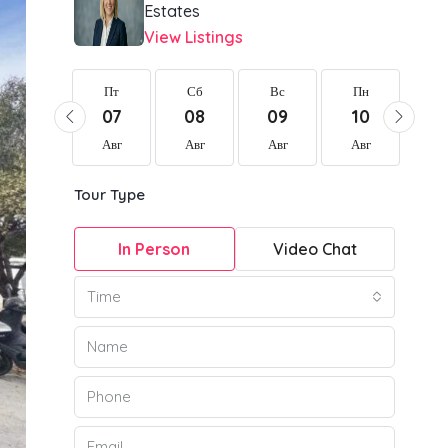
Estates
View Listings
Пт
Пт
Сб
Вс
Пн
В
21
07
08
09
10
1
Авг
Авг
Авг
Авг
Авг
Ав
Tour Type
In Person
Video Chat
Time