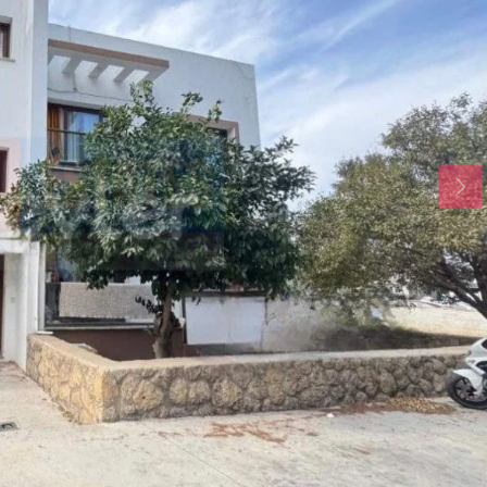
Вт
Ср
Чт
18
19
20
Авг
Авг
Авг