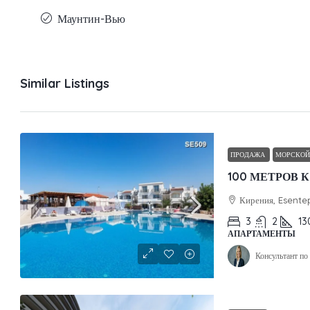
Маунтин-Вью
Similar Listings
ПРОДАЖА
МОРСКОЙ
Кирения, Esente
3
2
13
АПАРТАМЕНТЫ
Консультант п