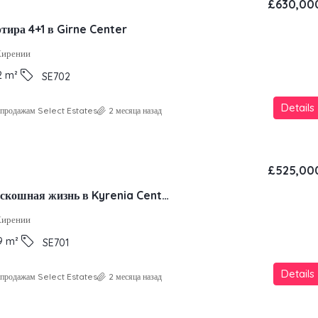
£630,00
тира 4+1 в Girne Center
Кирении
2
m²
SE702
Details
о продажам Select Estates
2 месяца назад
£525,00
Современная роскошная жизнь в Kyrenia Center
Кирении
9
m²
SE701
Details
о продажам Select Estates
2 месяца назад