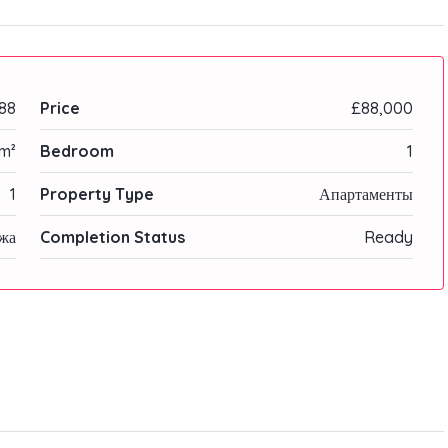
88
Price
£88,000
m²
Bedroom
1
1
Property Type
Апартаменты
жа
Completion Status
Ready