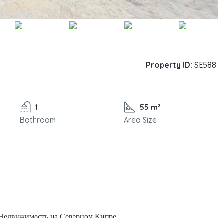
Property ID:
SE588
1
55 m²
Bathroom
Area Size
. Недвижимость на Северном Кипре