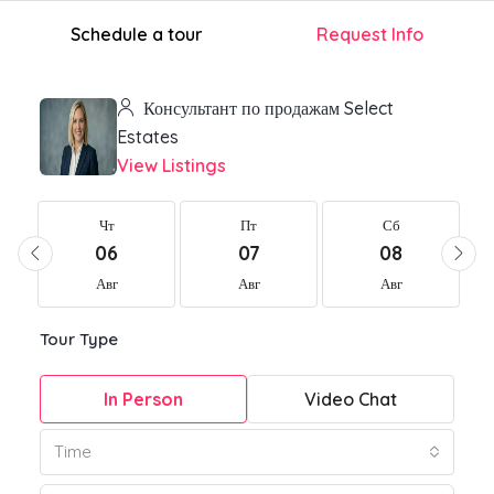
Schedule a tour
Request Info
Консультант по продажам Select
Estates
View Listings
Чт
Пт
Сб
06
07
08
Авг
Авг
Авг
Tour Type
In Person
Video Chat
Time