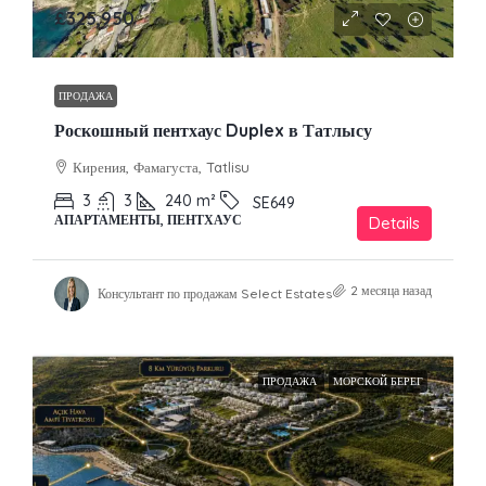
£325,950
ПРОДАЖА
Роскошный пентхаус Duplex в Татлысу
Кирения, Фамагуста, Tatlisu
3
3
240
m²
SE649
АПАРТАМЕНТЫ, ПЕНТХАУС
Details
2 месяца назад
Консультант по продажам Select Estates
ПРОДАЖА
МОРСКОЙ БЕРЕГ