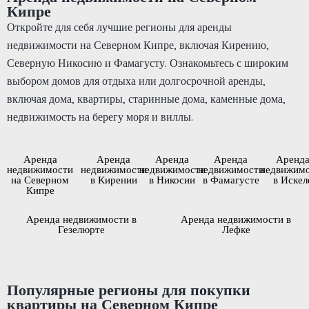
Кипре
Откройте для себя лучшие регионы для аренды
недвижимости на Северном Кипре, включая Кирению,
Северную Никосию и Фамагусту. Ознакомьтесь с широким
выбором домов для отдыха или долгосрочной аренды,
включая дома, квартиры, старинные дома, каменные дома,
недвижимость на берегу моря и виллы.
Аренда
Аренда
Аренда
Аренда
Аренд
недвижимости
недвижимости
недвижимости
недвижимости
недвижим
на Северном
в Кирении
в Никосии
в Фамагусте
в Искел
Кипре
Аренда недвижимости в
Аренда недвижимости в
Гезелюрте
Лефке
Популярные регионы для покупки
квартиры на Северном Кипре