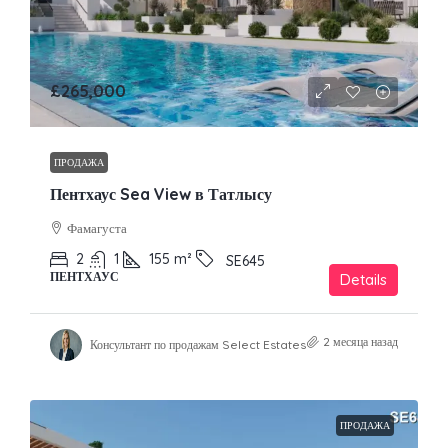
£265,000
ПРОДАЖА
Пентхаус Sea View в Татлысу
Фамагуста
2
1
155
m²
SE645
ПЕНТХАУС
Details
2 месяца назад
Консультант по продажам Select Estates
ПРОДАЖА