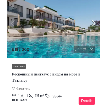
£182,000
ПРОДАЖА
Роскошный пентхаус с видом на море в
Татлысу
Фамагуста
1
1
115
m²
SE644
ПЕНТХАУС
Details