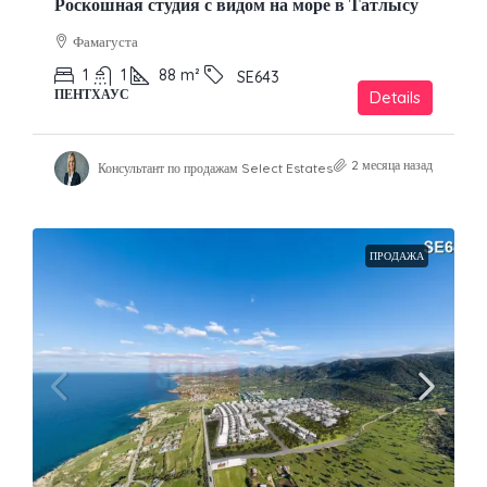
Роскошная студия с видом на море в Татлысу
Фамагуста
1
1
88
m²
SE643
ПЕНТХАУС
Details
2 месяца назад
Консультант по продажам Select Estates
ПРОДАЖА