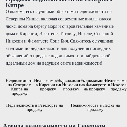
Кипре
Ознакомьтесь с лучшими объектами недвижимости на
Северном Кипре, включая современные виллы класса
люкс, дома на берегу моря и очаровательные каменные
дома в Кирении, Эсентепе, Татлису, Искеле, Северной
Никосии и Фамагусте Лонг Бич. Свяжитесь с лучшими
агентами по недвижимости для получения последних
объявлений о продаже недвижимости и найдите свой
идеальный дом на ведущем сайте недвижимости!
Недвижимость
Недвижимость
Недвижимость
Недвижимость
Недвижимо
на Северном
в Кирении на
в Никосии на
в Фамагусте
в Искеле 
Кипре на
продажу
продажу
на продажу
продажу
продажу
Недвижимость в Гезелюрте на
Недвижимость в Лефке на
продажу
продажу
Аренда недвижимости на Северном