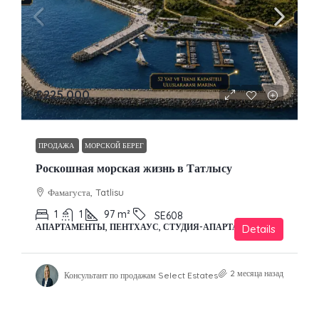
£225,000
ПРОДАЖА
МОРСКОЙ БЕРЕГ
Роскошная морская жизнь в Татлысу
Фамагуста, Tatlisu
1
1
97
m²
SE608
АПАРТАМЕНТЫ, ПЕНТХАУС, СТУДИЯ-АПАРТАМЕНТЫ
Details
2 месяца назад
Консультант по продажам Select Estates