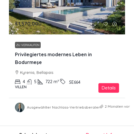
£1,570,000
ZU VERKAUFEN
Privilegiertes modernes Leben in
Bodurmeşe
Kyrenia, Bellapais
4
5
722
m²
SE664
VILLEN
Details
2 Monaten vor
Ausgewählter Nachlass-Vertriebsberater