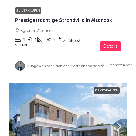
ZU VERKAUFEN
Prestigeträchtige Strandvilla in Alsancak
Kyrenia, Alsancak
2
1
160
m²
SE662
VILLEN
Details
2 Monaten vor
Ausgewählter Nachlass-Vertriebsberater
ZU VERKAUFEN