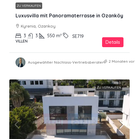
ZU VERKAUFEN
Luxusvilla mit Panoramaterrasse in Ozanköy
Kyrenia, Ozankoy
3
3
550
m²
SE719
VILLEN
Details
2 Monaten vor
Ausgewählter Nachlass-Vertriebsberater
ZU VERKAUFEN