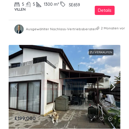
5
5
1300
m²
SE659
VILLEN
Details
2 Monaten vor
Ausgewählter Nachlass-Vertriebsberater
ZU VERKAUFEN
£199,000