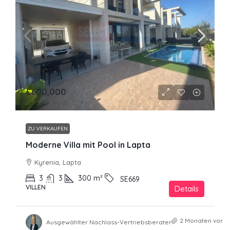
£600,000
ZU VERKAUFEN
Moderne Villa mit Pool in Lapta
Kyrenia, Lapta
3
3
300
m²
SE669
VILLEN
Details
2 Monaten vor
Ausgewählter Nachlass-Vertriebsberater