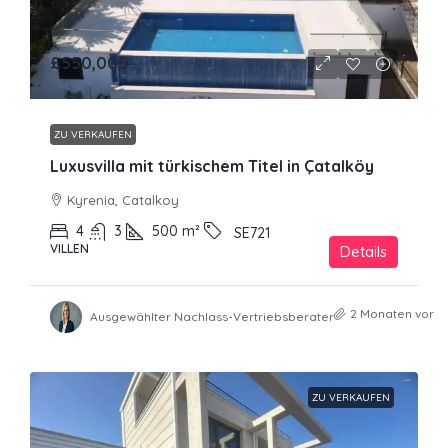
£550,000
ZU VERKAUFEN
Luxusvilla mit türkischem Titel in Çatalköy
Kyrenia, Catalkoy
4
3
500
m²
SE721
VILLEN
Details
2 Monaten vor
Ausgewählter Nachlass-Vertriebsberater
ZU VERKAUFEN