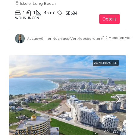
Iskele, Long Beach
1
1
45
m²
SE684
WOHNUNGEN
Details
2 Monaten vor
Ausgewählter Nachlass-Vertriebsberater
ZU VERKAUFEN
£139,000