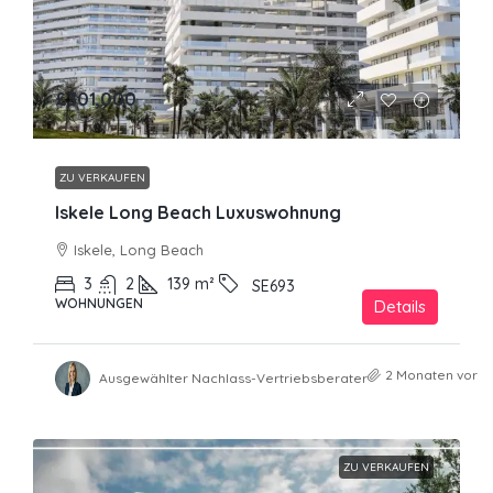
£301,000
ZU VERKAUFEN
Iskele Long Beach Luxuswohnung
Iskele, Long Beach
3
2
139
m²
SE693
WOHNUNGEN
Details
2 Monaten vor
Ausgewählter Nachlass-Vertriebsberater
ZU VERKAUFEN