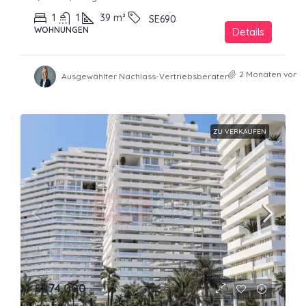
1
1
39
m²
SE690
WOHNUNGEN
Details
2 Monaten vor
Ausgewählter Nachlass-Vertriebsberater
ZU VERKAUFEN
£874,000