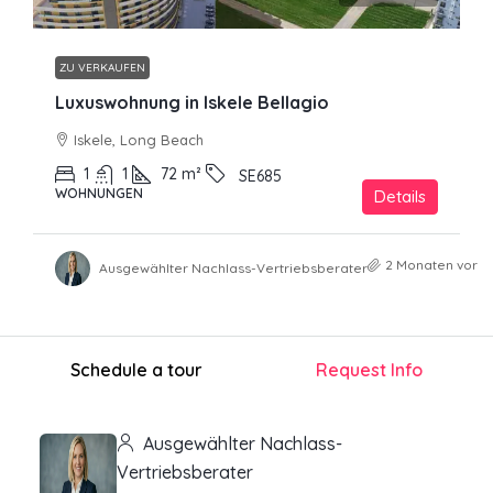
ZU VERKAUFEN
Luxuswohnung in Iskele Bellagio
Iskele, Long Beach
1
1
72
m²
SE685
WOHNUNGEN
Details
2 Monaten vor
Ausgewählter Nachlass-Vertriebsberater
Schedule a tour
Request Info
Ausgewählter Nachlass-
Vertriebsberater