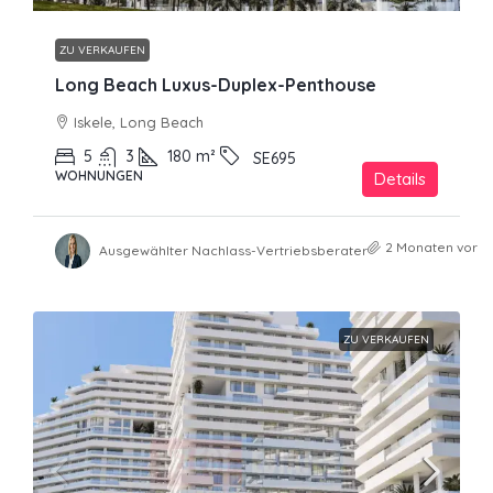
ZU VERKAUFEN
Long Beach Luxus-Duplex-Penthouse
Iskele, Long Beach
5
3
180
m²
SE695
WOHNUNGEN
Details
2 Monaten vor
Ausgewählter Nachlass-Vertriebsberater
ZU VERKAUFEN