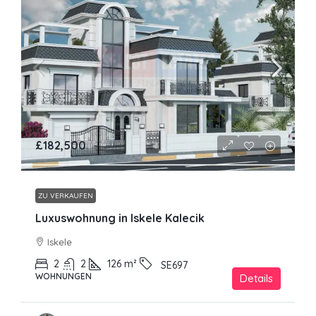
£182,500
ZU VERKAUFEN
Luxuswohnung in Iskele Kalecik
Iskele
2
2
126
m²
SE697
WOHNUNGEN
Details