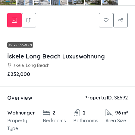
ZU VERKAUFEN
İskele Long Beach Luxuswohnung
Iskele, Long Beach
£252,000
Overview
Property ID:
SE692
Wohnungen
2
2
96 m²
Property
Bedrooms
Bathrooms
Area Size
Type