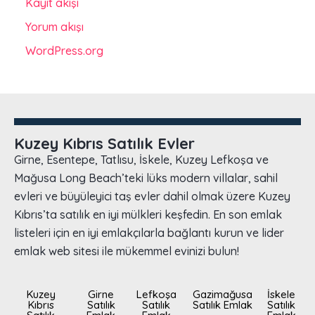
Kayıt akışı
Yorum akışı
WordPress.org
Kuzey Kıbrıs Satılık Evler
Girne, Esentepe, Tatlısu, İskele, Kuzey Lefkoşa ve
Mağusa Long Beach’teki lüks modern villalar, sahil
evleri ve büyüleyici taş evler dahil olmak üzere Kuzey
Kıbrıs’ta satılık en iyi mülkleri keşfedin. En son emlak
listeleri için en iyi emlakçılarla bağlantı kurun ve lider
emlak web sitesi ile mükemmel evinizi bulun!
Kuzey
Girne
Lefkoşa
Gazimağusa
İskele
Kıbrıs
Satılık
Satılık
Satılık Emlak
Satılık