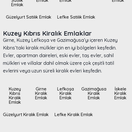
Satılık
Emlak
Emlak
Emlak
Emlak
Güzelyurt Satılık Emlak
Lefke Satılık Emlak
Kuzey Kıbrıs Kiralık Emlaklar
Girne, Kuzey Lefkoşa ve Gazimağusa’yı içeren Kuzey
Kıbrıs’taki kiralık mülkler için en iyi bölgeleri keşfedin.
Evler, apartman daireleri, eski evler, taş evler, sahil
mülkleri ve villalar dahil olmak üzere çok çeşitli tatil
evlerini veya uzun süreli kiralık evleri keşfedin.
Kuzey
Girne
Lefkoşa
Gazimağusa
İskele
Kıbrıs
Kiralık
Kiralık
Kiralık
Kiralık
Kiralık
Emlak
Emlak
Emlak
Emlak
Emlak
Güzelyurt Kiralık Emlak
Lefke Kiralık Emlak