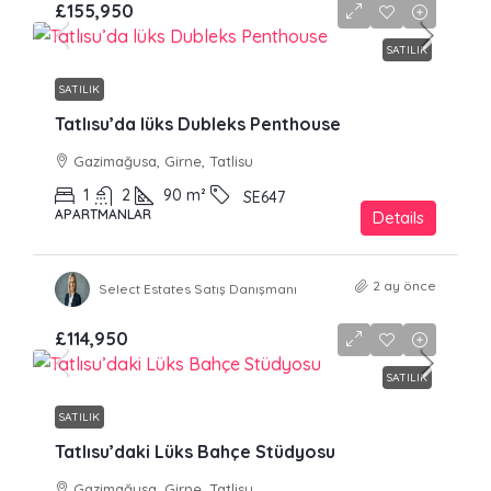
£155,950
SATILIK
SATILIK
Tatlısu’da lüks Dubleks Penthouse
Gazimağusa, Girne, Tatlisu
1
2
90
m²
SE647
APARTMANLAR
Details
2 ay önce
Select Estates Satış Danışmanı
£114,950
SATILIK
SATILIK
Tatlısu’daki Lüks Bahçe Stüdyosu
Gazimağusa, Girne, Tatlisu