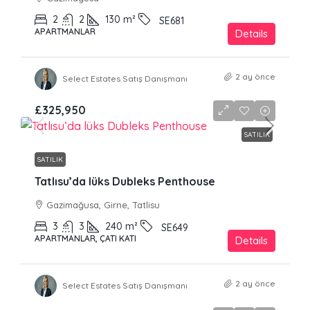
2
2
130
m²
SE681
APARTMANLAR
Details
2 ay önce
Select Estates Satış Danışmanı
£325,950
SATILIK
SATILIK
Tatlısu’da lüks Dubleks Penthouse
Gazimağusa, Girne, Tatlisu
3
3
240
m²
SE649
APARTMANLAR, ÇATI KATI
Details
2 ay önce
Select Estates Satış Danışmanı