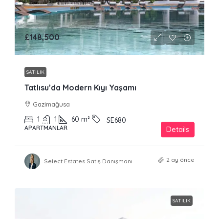
£148,500
SATILIK
Tatlısu’da Modern Kıyı Yaşamı
Gazimağusa
1
1
60
m²
SE680
APARTMANLAR
Details
2 ay önce
Select Estates Satış Danışmanı
SATILIK