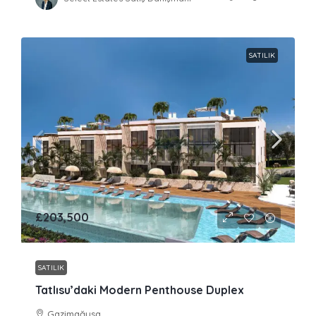
SATILIK
£203,500
SATILIK
Tatlısu’daki Modern Penthouse Duplex
Gazimağusa