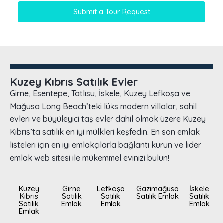
Submit a Tour Request
Kuzey Kıbrıs Satılık Evler
Girne, Esentepe, Tatlısu, İskele, Kuzey Lefkoşa ve
Mağusa Long Beach’teki lüks modern villalar, sahil
evleri ve büyüleyici taş evler dahil olmak üzere Kuzey
Kıbrıs’ta satılık en iyi mülkleri keşfedin. En son emlak
listeleri için en iyi emlakçılarla bağlantı kurun ve lider
emlak web sitesi ile mükemmel evinizi bulun!
Kuzey
Girne
Lefkoşa
Gazimağusa
İskele
Kıbrıs
Satılık
Satılık
Satılık Emlak
Satılık
Satılık
Emlak
Emlak
Emlak
Emlak