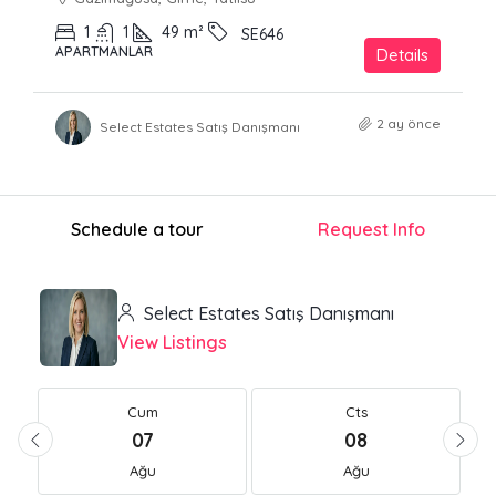
1
1
49
m²
SE646
APARTMANLAR
Details
2 ay önce
Select Estates Satış Danışmanı
Schedule a tour
Request Info
Select Estates Satış Danışmanı
View Listings
Cum
Cts
07
08
Ağu
Ağu