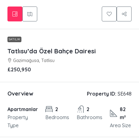
SATILIK
Tatlısu’da Özel Bahçe Dairesi
Gazimağusa, Tatlisu
£250,950
Overview
Property ID:
SE648
Apartmanlar
2
2
82
Property
Bedrooms
Bathrooms
m²
Type
Area Size