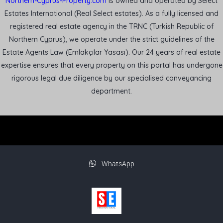
Northern-Cyprus-Property.com
is owned and operated by Select
Estates International (Real Select estates). As a fully licensed and
registered real estate agency in the TRNC (Turkish Republic of
Northern Cyprus), we operate under the strict guidelines of the
Estate Agents Law (Emlakçılar Yasası). Our 24 years of real estate
expertise ensures that every property on this portal has undergone
rigorous legal due diligence by our specialised conveyancing
department.
WhatsApp