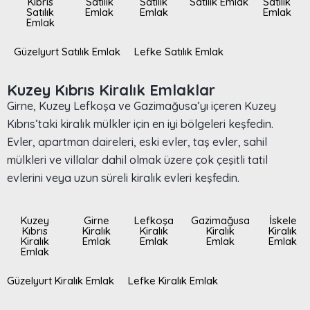
Kıbrıs
Satılık
Satılık
Satılık Emlak
Satılık
Satılık
Emlak
Emlak
Emlak
Emlak
Güzelyurt Satılık Emlak
Lefke Satılık Emlak
Kuzey Kıbrıs Kiralık Emlaklar
Girne, Kuzey Lefkoşa ve Gazimağusa’yı içeren Kuzey
Kıbrıs’taki kiralık mülkler için en iyi bölgeleri keşfedin.
Evler, apartman daireleri, eski evler, taş evler, sahil
mülkleri ve villalar dahil olmak üzere çok çeşitli tatil
evlerini veya uzun süreli kiralık evleri keşfedin.
Kuzey
Girne
Lefkoşa
Gazimağusa
İskele
Kıbrıs
Kiralık
Kiralık
Kiralık
Kiralık
Kiralık
Emlak
Emlak
Emlak
Emlak
Emlak
Güzelyurt Kiralık Emlak
Lefke Kiralık Emlak