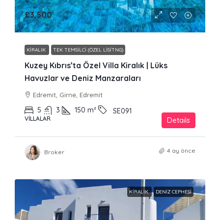
£3,500
KIRALIK
TEK TEMSILCI (ÖZEL LISITNG)
Kuzey Kıbrıs’ta Özel Villa Kiralık | Lüks
Havuzlar ve Deniz Manzaraları
Edremit, Girne, Edremit
5
3
150
m²
SE091
VILLALAR
Details
4 ay önce
Broker
KIRALIK
DENIZ CEPHESI