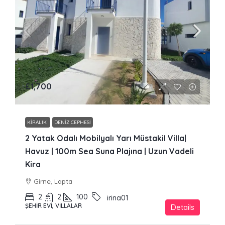
£1,700
KIRALIK
DENIZ CEPHESI
2 Yatak Odalı Mobilyalı Yarı Müstakil Villa|
Havuz | 100m Sea Suna Plajına | Uzun Vadeli
Kira
Girne, Lapta
2
2
100
irina01
ŞEHIR EVI, VILLALAR
Details