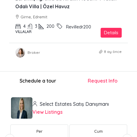
Odalı Villa | Özel Havuz
Girne, Edremit
4
3
200
Revilledr200
VILLALAR
Details
8 ay önce
Broker
Schedule a tour
Request Info
Select Estates Satış Danışmanı
View Listings
Per
Cum