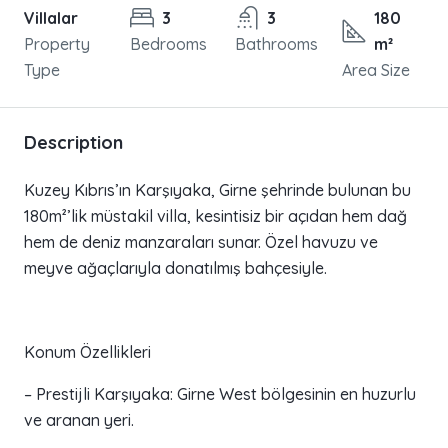
Villalar
3
3
180
Property
Bedrooms
Bathrooms
m²
Type
Area Size
Description
Kuzey Kıbrıs’ın Karşıyaka, Girne şehrinde bulunan bu
180m²’lik müstakil villa, kesintisiz bir açıdan hem dağ
hem de deniz manzaraları sunar. Özel havuzu ve
meyve ağaçlarıyla donatılmış bahçesiyle.
Konum Özellikleri
– Prestijli Karşıyaka: Girne West bölgesinin en huzurlu
ve aranan yeri.