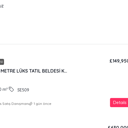
uz
£149,95
SI
DENİZLERE 100 METRE LÜKS TATIL BELDESİ KONSEPTİNDE GENIŞ DAIRE
0
m²
SE509
Details
s Satış Danışmanı
1 gün önce
£630,00