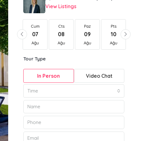
View Listings
Cum
Cum
Cts
Paz
Pts
Sa
21
07
08
09
10
1
Ağu
Ağu
Ağu
Ağu
Ağu
Ağ
Tour Type
In Person
Video Chat
Time