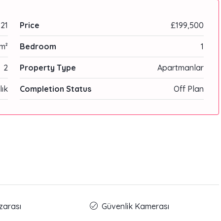
21
Price
£199,500
m²
Bedroom
1
2
Property Type
Apartmanlar
lık
Completion Status
Off Plan
zarası
Güvenlik Kamerası