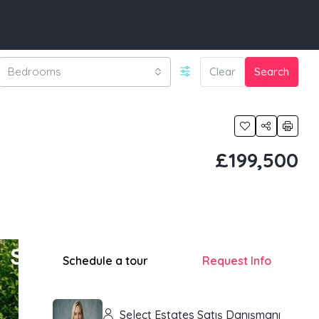
Bedrooms
Clear
Search
£199,500
Schedule a tour
Request Info
Select Estates Satış Danışmanı