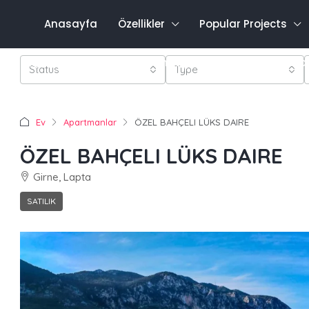
Anasayfa
Özellikler
Popular Projects
Favo
0548 821 0011
Oturum aç
Kayıt olmak
Status
Type
Ev
Apartmanlar
ÖZEL BAHÇELI LÜKS DAIRE
ÖZEL BAHÇELI LÜKS DAIRE
Girne, Lapta
SATILIK