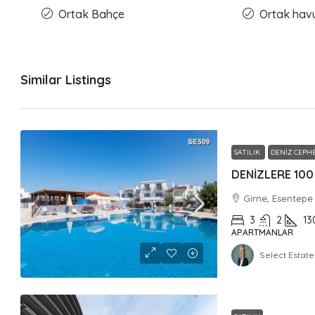
Ortak Bahçe
Ortak hav
Similar Listings
SATILIK
DENIZ CEPHE
Girne, Esentepe
3
2
13
APARTMANLAR
Select Estate