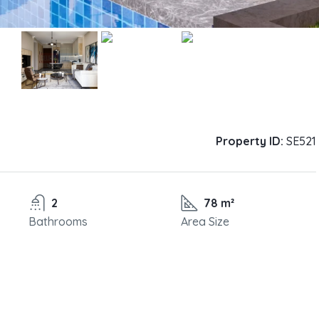
Property ID:
SE521
2
78 m²
Bathrooms
Area Size