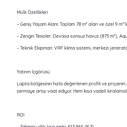
Mülk Özellikleri
– Geniş Yaşam Alanı: Toplam 78 m² alan ve özel 9 m²’li
– Zengin Tesisler: Devasa sonsuz havuz (875 m²), Aqu
– Teknik Ekipman: VRF klima sistemi, merkezi jeneratö
Yatırım İçgörüsü
Lapta bölgesinin hızla değerlenen profili ve projenin
sermaye artışı vaat ediyor. Hem kısa vadeli kiralamalar 
ROI
– Tahmini yıllık kira geliri: £13.965 (%7).