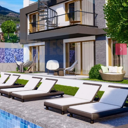
Sal
Çar
Per
18
19
20
Ağu
Ağu
Ağu