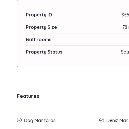
Property ID
SE5
Property Size
78 
Bathrooms
Property Status
Satı
Features
Dağ Manzarası
Deniz Man