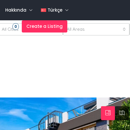
Hakkında
Türkçe
rites
Create a Listing
0
All Cities
All Areas