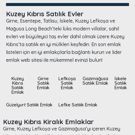
Kuzey Kıbrıs Satılık Evler
Girne, Esentepe, Tatlısu, İskele, Kuzey Lefkoşa ve
Mağusa Long Beach’teki lüks modern villalar, sahil
evleri ve büyüleyici taş evler dahil olmak üzere Kuzey
Kıbrıs’ta satılık en iyi mülkleri keşfedin. En son emlak
listeleri için en iyi emlakçılarla bağlantı kurun ve lider
emlak web sitesi ile mükemmel evinizi bulun!
Kuzey
Girne
Lefkoşa
Gazimağusa
İskele
Kıbrıs
Satılık
Satılık
Satılık Emlak
Satılık
Satılık
Emlak
Emlak
Emlak
Emlak
Güzelyurt Satılık Emlak
Lefke Satılık Emlak
Kuzey Kıbrıs Kiralık Emlaklar
Girne, Kuzey Lefkoşa ve Gazimağusa’yı içeren Kuzey