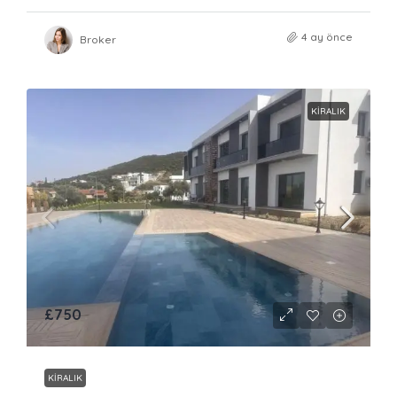
4 ay önce
Broker
KIRALIK
£750
KIRALIK