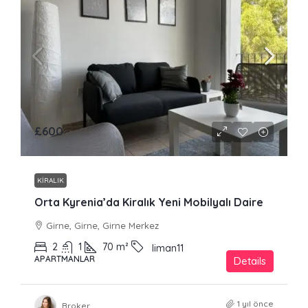
£600
KIRALIK
Orta Kyrenia’da Kiralık Yeni Mobilyalı Daire
Girne, Girne, Girne Merkez
2
1
70
m²
liman11
APARTMANLAR
Details
1 yıl önce
Broker