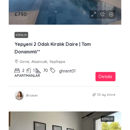
£750
KIRALIK
Yepyeni 2 Odalı Kiralık Daire | Tam
Donanımlı**
Girne, Alsancak, Yeşiltepe
2
1
70
ghrent01
APARTMANLAR
Details
10 ay önce
Broker
KIRALIK