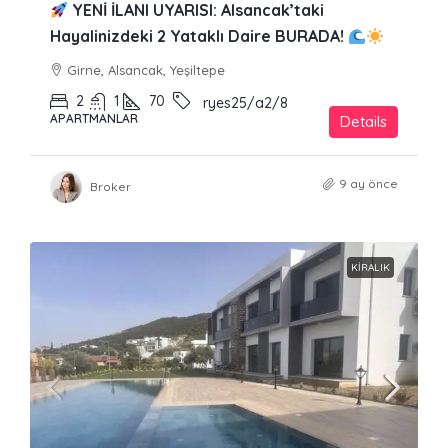
YENİ İLANI UYARISI: Alsancak’taki
Hayalinizdeki 2 Yataklı Daire BURADA!
Girne, Alsancak, Yeşiltepe
2
1
70
ryes25/a2/8
APARTMANLAR
Details
9 ay önce
Broker
KIRALIK