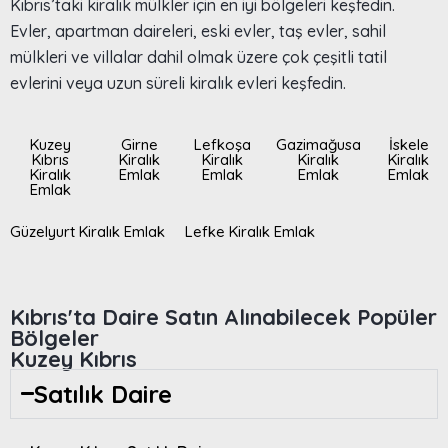
Kıbrıs’taki kiralık mülkler için en iyi bölgeleri keşfedin.
Evler, apartman daireleri, eski evler, taş evler, sahil
mülkleri ve villalar dahil olmak üzere çok çeşitli tatil
evlerini veya uzun süreli kiralık evleri keşfedin.
Kuzey
Girne
Lefkoşa
Gazimağusa
İskele
Kıbrıs
Kiralık
Kiralık
Kiralık
Kiralık
Kiralık
Emlak
Emlak
Emlak
Emlak
Emlak
Güzelyurt Kiralık Emlak
Lefke Kiralık Emlak
Kıbrıs'ta Daire Satın Alınabilecek Popüler
Bölgeler
Kuzey Kıbrıs
Satılık Daire