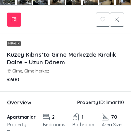
KIRALIK
Kuzey Kıbrıs’ta Girne Merkezde Kiralık
Daire – Uzun Dönem
Girne, Girne Merkez
£600
Overview
Property ID:
liman110
Apartmanlar
2
1
70
Property
Bedrooms
Bathroom
Area Size