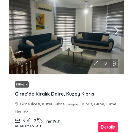
£700
KIRALIK
Girne’de Kiralık Daire, Kuzey Kıbrıs
Girne ilçesi, Kuzey Kıbrıs, Κύπρος - Kıbrıs, Girne, Girne
Merkez
3
2
rent901
APARTMANLAR
Details