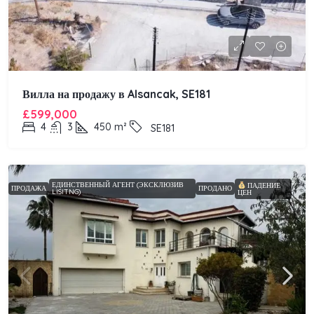
Вилла на продажу в Alsancak, SE181
£599,000
4
3
450
m²
SE181
ЕДИНСТВЕННЫЙ АГЕНТ (ЭКСКЛЮЗИВ
ПАДЕНИЕ
ПРОДАЖА
ПРОДАНО
LISITNG)
ЦЕН