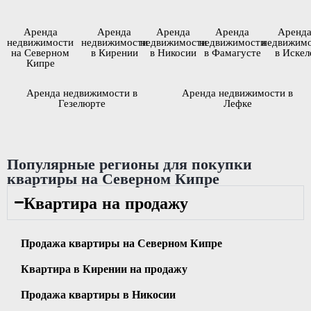
Аренда
Аренда
Аренда
Аренда
Аренд
недвижимости
недвижимости
недвижимости
недвижимости
недвижим
на Северном
в Кирении
в Никосии
в Фамагусте
в Искел
Кипре
Аренда недвижимости в
Аренда недвижимости в
Гезелюрте
Лефке
Популярные регионы для покупки
квартиры на Северном Кипре
Квартира на продажу
Продажа квартиры на Северном Кипре
Квартира в Кирении на продажу
Продажа квартиры в Никосии