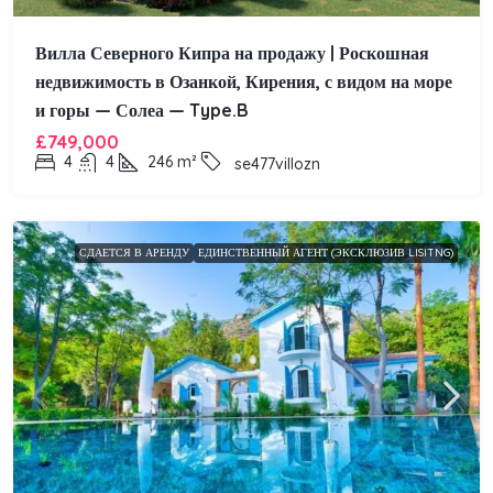
Вилла Северного Кипра на продажу | Роскошная
недвижимость в Озанкой, Кирения, с видом на море
и горы — Солеа — Type.B
£749,000
4
4
246
m²
se477villozn
СДАЕТСЯ В АРЕНДУ
ЕДИНСТВЕННЫЙ АГЕНТ (ЭКСКЛЮЗИВ LISITNG)