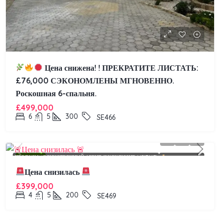
Цена снижена! !
ПРЕКРАТИТЕ ЛИСТАТЬ:
£76,000 СЭКОНОМЛЕНЫ МГНОВЕННО.
Роскошная 6-спальня.
£499,000
6
5
300
SE466
FEATURED
ПРОДАЖА
ЕДИНСТВЕННЫЙ АГЕНТ (ЭКСКЛЮЗИВ LISITNG)
ПАДЕНИЕ ЦЕН
Цена снизилась
£399,000
4
5
200
SE469