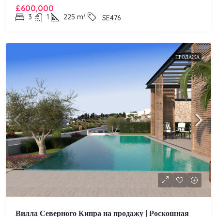
£600,000
3
1
225
m²
SE476
ПРОДАЖА
Вилла Северного Кипра на продажу | Роскошная