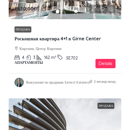
£630,000
ПРОДАЖА
Роскошная квартира 4+1 в Girne Center
Кирения, Центр Кирении
4
3
162
m²
SE702
АПАРТАМЕНТЫ
Details
2 месяца назад
Консультант по продажам Select Estates
ПРОДАЖА