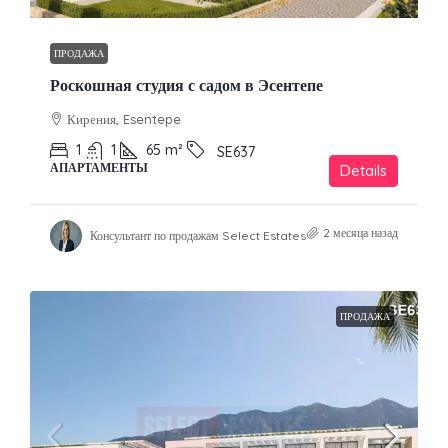
ПРОДАЖА
Роскошная студия с садом в Эсентепе
Кирения, Esentepe
1
1
65
m²
SE637
АПАРТАМЕНТЫ
Details
2 месяца назад
Консультант по продажам Select Estates
ПРОДАЖА