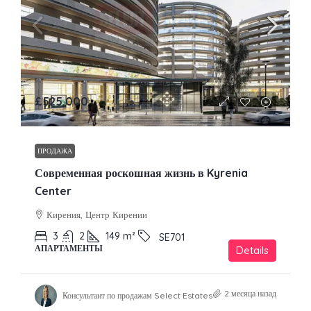
£525,000
ПРОДАЖА
Современная роскошная жизнь в Kyrenia
Center
Кирения, Центр Кирении
3
2
149
m²
SE701
АПАРТАМЕНТЫ
Details
2 месяца назад
Консультант по продажам Select Estates