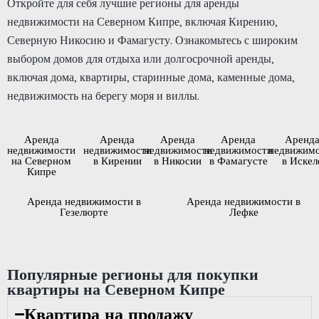
Откройте для себя лучшие регионы для аренды
недвижимости на Северном Кипре, включая Кирению,
Северную Никосию и Фамагусту. Ознакомьтесь с широким
выбором домов для отдыха или долгосрочной аренды,
включая дома, квартиры, старинные дома, каменные дома,
недвижимость на берегу моря и виллы.
Аренда
Аренда
Аренда
Аренда
Аренд
недвижимости
недвижимости
недвижимости
недвижимости
недвижим
на Северном
в Кирении
в Никосии
в Фамагусте
в Искел
Кипре
Аренда недвижимости в
Аренда недвижимости в
Гезелюрте
Лефке
Популярные регионы для покупки
квартиры на Северном Кипре
Квартира на продажу