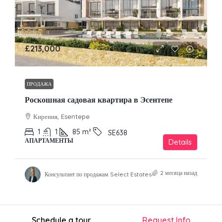
£213,000
ПРОДАЖА
Роскошная садовая квартира в Эсентепе
Кирения, Esentepe
1
1
85
m²
SE638
АПАРТАМЕНТЫ
Details
2 месяца назад
Консультант по продажам Select Estates
Schedule a tour
Request Info