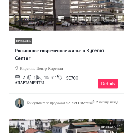
£480,000
ПРОДАЖА
Роскошное современное жилье в Kyrenia
Center
Кирения, Центр Кирении
2
1
115
m²
SE700
АПАРТАМЕНТЫ
Details
2 месяца назад
Консультант по продажам Select Estates
ПРОДАЖА