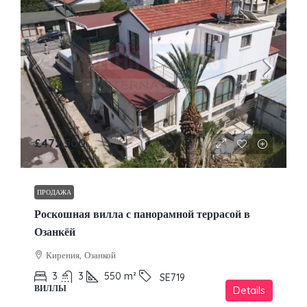
£472,500
ПРОДАЖА
Роскошная вилла с панорамной террасой в
Озанкёй
Кирения, Озанкой
3
3
550
m²
SE719
ВИЛЛЫ
Details