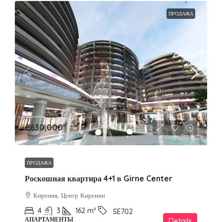
ПРОДАЖА
£630,000
ПРОДАЖА
Роскошная квартира 4+1 в Girne Center
Кирения, Центр Кирении
4
3
162
m²
SE702
АПАРТАМЕНТЫ
Details