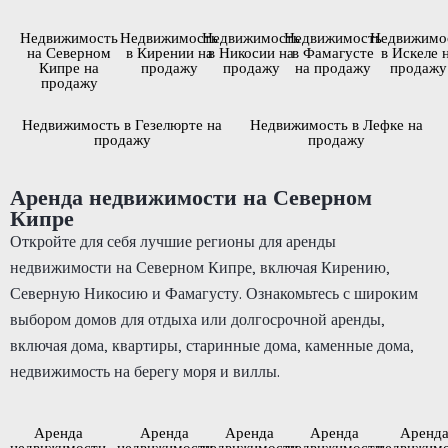
Недвижимость
Недвижимость
Недвижимость
Недвижимость
Недвижимо
на Северном
в Кирении на
в Никосии на
в Фамагусте
в Искеле 
Кипре на
продажу
продажу
на продажу
продажу
продажу
Недвижимость в Гезелюрте на
Недвижимость в Лефке на
продажу
продажу
Аренда недвижимости на Северном
Кипре
Откройте для себя лучшие регионы для аренды
недвижимости на Северном Кипре, включая Кирению,
Северную Никосию и Фамагусту. Ознакомьтесь с широким
выбором домов для отдыха или долгосрочной аренды,
включая дома, квартиры, старинные дома, каменные дома,
недвижимость на берегу моря и виллы.
Аренда
Аренда
Аренда
Аренда
Аренд
недвижимости
недвижимости
недвижимости
недвижимости
недвижим