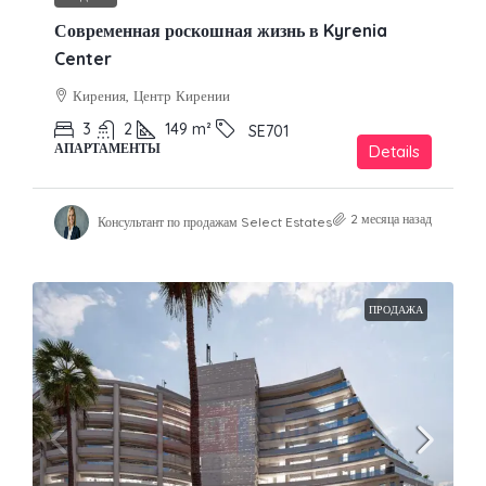
Современная роскошная жизнь в Kyrenia
Center
Кирения, Центр Кирении
3
2
149
m²
SE701
АПАРТАМЕНТЫ
Details
2 месяца назад
Консультант по продажам Select Estates
ПРОДАЖА