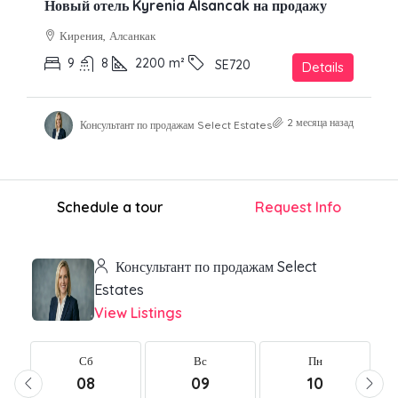
Новый отель Kyrenia Alsancak на продажу
Кирения, Алсанкак
9
8
2200
m²
SE720
Details
2 месяца назад
Консультант по продажам Select Estates
Schedule a tour
Request Info
Консультант по продажам Select
Estates
View Listings
Сб
Вс
Пн
08
09
10